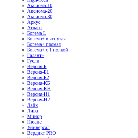
Аксиома-10
Аксиома-20
Аксиома-30
Аркус
Атлант
Богема L
Богема+ выгнутая
Богема+ прямая
Богема+ с 1 полкой
Галант+
Гусли
Версия-Б
Версия-Б1
Версия-Б2
Версия-КБ
Версия-КН
Версия-Н1
Версия-Н2
Лайк
Лира
Минор
Нюанс+
Универсал
Вердикт PRO