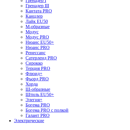
Гренадер I
Гренадер III
Кантата PRO
Канцлер
Лайк EU50
М-образные
Модус
Модус PRO
Нюанс EU50+
Нюанс PRO
Ренессанс
Сатерленд PRO
Сирокко
Терция PRO
Флюид+
Фьорд PRO
Хорда
Ш-образные
Штиль EU50+
Элегия+
Богема PRO
Богема PRO с полкой
Галант PRO
Электрические