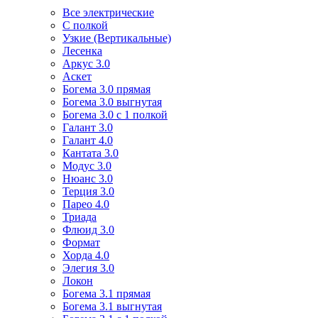
Все электрические
С полкой
Узкие (Вертикальные)
Лесенка
Аркус 3.0
Аскет
Богема 3.0 прямая
Богема 3.0 выгнутая
Богема 3.0 с 1 полкой
Галант 3.0
Галант 4.0
Кантата 3.0
Модус 3.0
Нюанс 3.0
Терция 3.0
Парео 4.0
Триада
Флюид 3.0
Формат
Хорда 4.0
Элегия 3.0
Локон
Богема 3.1 прямая
Богема 3.1 выгнутая