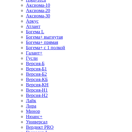
Аксиома-10
Аксиома-20
Аксиома-30
Аркус
Атлант
Богема L
Богема+ выгнутая
Богема+ прямая
Богема+ с 1 полкой
Галант+
Гусли
Версия-Б
Версия-Б1
Версия-Б2
Версия-КБ
Версия-КН
Версия-Н1
Версия-Н2
Лайк
Лира
Минор
Нюанс+
Универсал
Вердикт PRO