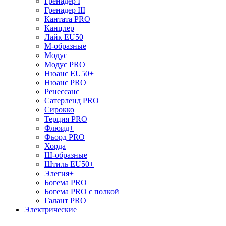
Гренадер I
Гренадер III
Кантата PRO
Канцлер
Лайк EU50
М-образные
Модус
Модус PRO
Нюанс EU50+
Нюанс PRO
Ренессанс
Сатерленд PRO
Сирокко
Терция PRO
Флюид+
Фьорд PRO
Хорда
Ш-образные
Штиль EU50+
Элегия+
Богема PRO
Богема PRO с полкой
Галант PRO
Электрические