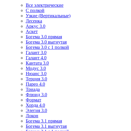
Все электрические
С полкой
Узкие (Вертикальные)
Лесенка
Аркус 3.0
Аскет
Богема 3.0 прямая
Богема 3.0 выгнутая
Богема 3.0 с 1 полкой
Галант 3.0
Галант 4.0
Кантата 3.0
Модус 3.0
Нюанс 3.0
Терция 3.0
Парео 4.0
Триада
Флюид 3.0
Формат
Хорда 4.0
Элегия 3.0
Локон
Богема 3.1 прямая
Богема 3.1 выгнутая