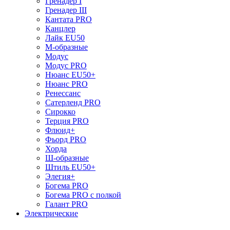
Гренадер I
Гренадер III
Кантата PRO
Канцлер
Лайк EU50
М-образные
Модус
Модус PRO
Нюанс EU50+
Нюанс PRO
Ренессанс
Сатерленд PRO
Сирокко
Терция PRO
Флюид+
Фьорд PRO
Хорда
Ш-образные
Штиль EU50+
Элегия+
Богема PRO
Богема PRO с полкой
Галант PRO
Электрические