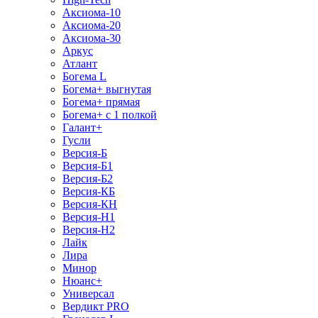
Аксиома-10
Аксиома-20
Аксиома-30
Аркус
Атлант
Богема L
Богема+ выгнутая
Богема+ прямая
Богема+ с 1 полкой
Галант+
Гусли
Версия-Б
Версия-Б1
Версия-Б2
Версия-КБ
Версия-КН
Версия-Н1
Версия-Н2
Лайк
Лира
Минор
Нюанс+
Универсал
Вердикт PRO