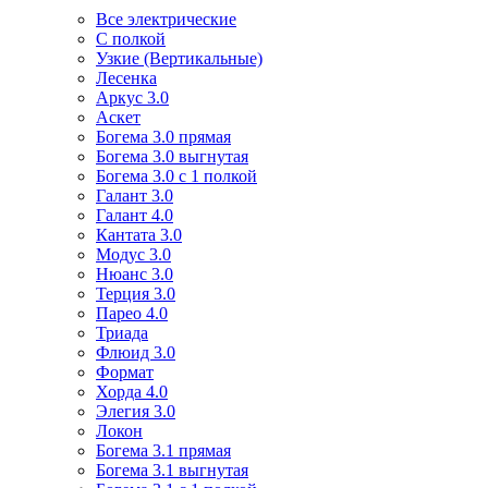
Все электрические
С полкой
Узкие (Вертикальные)
Лесенка
Аркус 3.0
Аскет
Богема 3.0 прямая
Богема 3.0 выгнутая
Богема 3.0 с 1 полкой
Галант 3.0
Галант 4.0
Кантата 3.0
Модус 3.0
Нюанс 3.0
Терция 3.0
Парео 4.0
Триада
Флюид 3.0
Формат
Хорда 4.0
Элегия 3.0
Локон
Богема 3.1 прямая
Богема 3.1 выгнутая