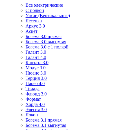
Все электрические
С полкой
Узкие (Вертикальные)
Лесенка
Аркус 3.0
Аскет
Богема 3.0 прямая
Богема 3.0 выгнутая
Богема 3.0 с 1 полкой
Галант 3.0
Галант 4.0
Кантата 3.0
Модус 3.0
Нюанс 3.0
Терция 3.0
Парео 4.0
Триада
Флюид 3.0
Формат
Хорда 4.0
Элегия 3.0
Локон
Богема 3.1 прямая
Богема 3.1 выгнутая