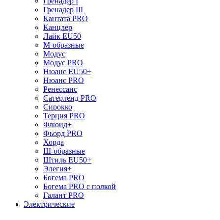
Гренадер I
Гренадер III
Кантата PRO
Канцлер
Лайк EU50
М-образные
Модус
Модус PRO
Нюанс EU50+
Нюанс PRO
Ренессанс
Сатерленд PRO
Сирокко
Терция PRO
Флюид+
Фьорд PRO
Хорда
Ш-образные
Штиль EU50+
Элегия+
Богема PRO
Богема PRO с полкой
Галант PRO
Электрические