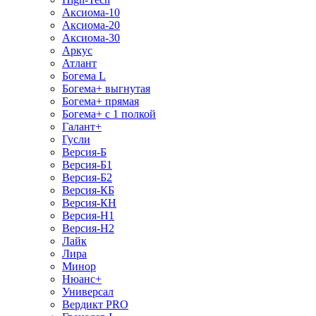
Аксиома-10
Аксиома-20
Аксиома-30
Аркус
Атлант
Богема L
Богема+ выгнутая
Богема+ прямая
Богема+ с 1 полкой
Галант+
Гусли
Версия-Б
Версия-Б1
Версия-Б2
Версия-КБ
Версия-КН
Версия-Н1
Версия-Н2
Лайк
Лира
Минор
Нюанс+
Универсал
Вердикт PRO