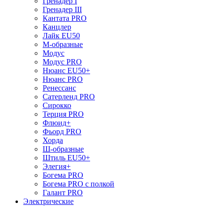
Гренадер I
Гренадер III
Кантата PRO
Канцлер
Лайк EU50
М-образные
Модус
Модус PRO
Нюанс EU50+
Нюанс PRO
Ренессанс
Сатерленд PRO
Сирокко
Терция PRO
Флюид+
Фьорд PRO
Хорда
Ш-образные
Штиль EU50+
Элегия+
Богема PRO
Богема PRO с полкой
Галант PRO
Электрические