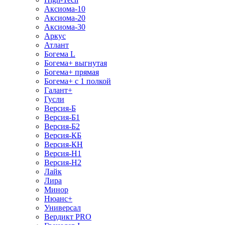
Аксиома-10
Аксиома-20
Аксиома-30
Аркус
Атлант
Богема L
Богема+ выгнутая
Богема+ прямая
Богема+ с 1 полкой
Галант+
Гусли
Версия-Б
Версия-Б1
Версия-Б2
Версия-КБ
Версия-КН
Версия-Н1
Версия-Н2
Лайк
Лира
Минор
Нюанс+
Универсал
Вердикт PRO