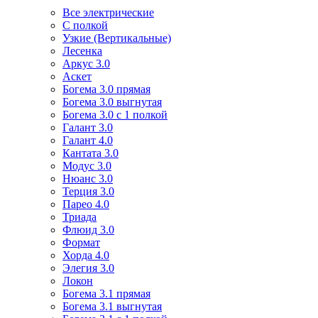
Все электрические
С полкой
Узкие (Вертикальные)
Лесенка
Аркус 3.0
Аскет
Богема 3.0 прямая
Богема 3.0 выгнутая
Богема 3.0 с 1 полкой
Галант 3.0
Галант 4.0
Кантата 3.0
Модус 3.0
Нюанс 3.0
Терция 3.0
Парео 4.0
Триада
Флюид 3.0
Формат
Хорда 4.0
Элегия 3.0
Локон
Богема 3.1 прямая
Богема 3.1 выгнутая