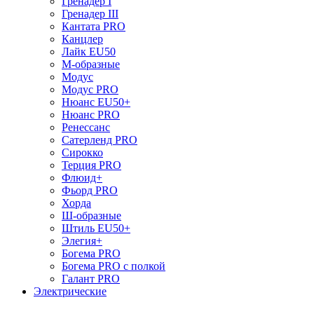
Гренадер I
Гренадер III
Кантата PRO
Канцлер
Лайк EU50
М-образные
Модус
Модус PRO
Нюанс EU50+
Нюанс PRO
Ренессанс
Сатерленд PRO
Сирокко
Терция PRO
Флюид+
Фьорд PRO
Хорда
Ш-образные
Штиль EU50+
Элегия+
Богема PRO
Богема PRO с полкой
Галант PRO
Электрические