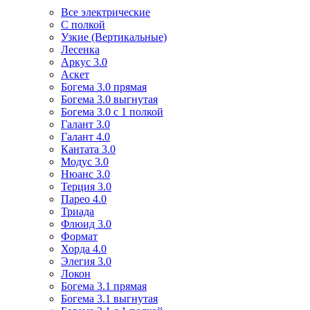
Все электрические
С полкой
Узкие (Вертикальные)
Лесенка
Аркус 3.0
Аскет
Богема 3.0 прямая
Богема 3.0 выгнутая
Богема 3.0 с 1 полкой
Галант 3.0
Галант 4.0
Кантата 3.0
Модус 3.0
Нюанс 3.0
Терция 3.0
Парео 4.0
Триада
Флюид 3.0
Формат
Хорда 4.0
Элегия 3.0
Локон
Богема 3.1 прямая
Богема 3.1 выгнутая