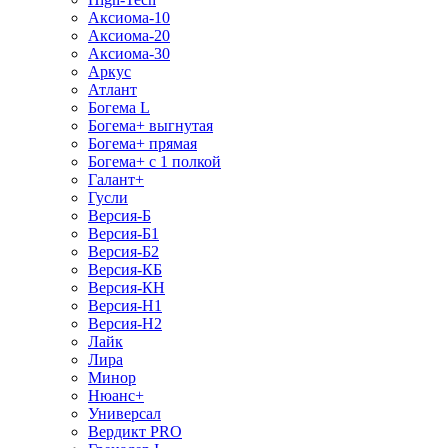
Аксиома-10
Аксиома-20
Аксиома-30
Аркус
Атлант
Богема L
Богема+ выгнутая
Богема+ прямая
Богема+ с 1 полкой
Галант+
Гусли
Версия-Б
Версия-Б1
Версия-Б2
Версия-КБ
Версия-КН
Версия-Н1
Версия-Н2
Лайк
Лира
Минор
Нюанс+
Универсал
Вердикт PRO