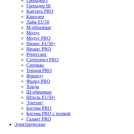
Гренадер I
Гренадер III
Кантата PRO
Канцлер
Лайк EU50
М-образные
Модус
Модус PRO
Нюанс EU50+
Нюанс PRO
Ренессанс
Сатерленд PRO
Сирокко
Терция PRO
Флюид+
Фьорд PRO
Хорда
Ш-образные
Штиль EU50+
Элегия+
Богема PRO
Богема PRO с полкой
Галант PRO
Электрические