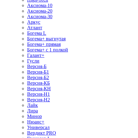
Аксиома-10
Аксиома-20
Аксиома-30
Аркус
Атлант
Богема L
Богема+ выгнутая
Богема+ прямая
Богема+ с 1 полкой
Галант+
Гусли
Версия-Б
Версия-Б1
Версия-Б2
Версия-КБ
Версия-КН
Версия-Н1
Версия-Н2
Лайк
Лира
Минор
Нюанс+
Универсал
Вердикт PRO