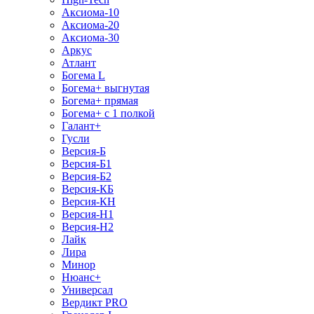
Аксиома-10
Аксиома-20
Аксиома-30
Аркус
Атлант
Богема L
Богема+ выгнутая
Богема+ прямая
Богема+ с 1 полкой
Галант+
Гусли
Версия-Б
Версия-Б1
Версия-Б2
Версия-КБ
Версия-КН
Версия-Н1
Версия-Н2
Лайк
Лира
Минор
Нюанс+
Универсал
Вердикт PRO