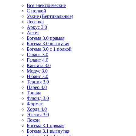
Все электрические
С полкой
Узкие (Вертикальные)
Лесенка
Аркус 3.0
Аскет
Богема 3.0 прямая
Богема 3.0 выгнутая
Богема 3.0 с 1 полкой
Галант 3.0
Галант 4.0
Кантата 3.0
Модус 3.0
Нюанс 3.0
Терция 3.0
Парео 4.0
Триада
Флюид 3.0
Формат
Хорда 4.0
Элегия 3.0
Локон
Богема 3.1 прямая
Богема 3.1 выгнутая