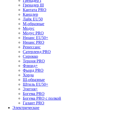
Гренадер I
Гренадер III
Кантата PRO
Канцлер
Лайк EU50
М-образные
Модус
Модус PRO
Нюанс EU50+
Нюанс PRO
Ренессанс
Сатерленд PRO
Сирокко
Терция PRO
Флюид+
Фьорд PRO
Хорда
Ш-образные
Штиль EU50+
Элегия+
Богема PRO
Богема PRO с полкой
Галант PRO
Электрические