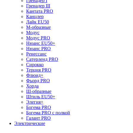
Гренадер I
Гренадер III
Кантата PRO
Канцлер
Лайк EU50
М-образные
Модус
Модус PRO
Нюанс EU50+
Нюанс PRO
Ренессанс
Сатерленд PRO
Сирокко
Терция PRO
Флюид+
Фьорд PRO
Хорда
Ш-образные
Штиль EU50+
Элегия+
Богема PRO
Богема PRO с полкой
Галант PRO
Электрические