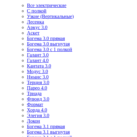
Все электрические
С полкой
Узкие (Вертикальные)
Лесенка
Аркус 3.0
Аскет
Богема 3.0 прямая
Богема 3.0 выгнутая
Богема 3.0 с 1 полкой
Галант 3.0
Галант 4.0
Кантата 3.0
Модус 3.0
Нюанс 3.0
Терция 3.0
Парео 4.0
Триада
Флюид 3.0
Формат
Хорда 4.0
Элегия 3.0
Локон
Богема 3.1 прямая
Богема 3.1 выгнутая