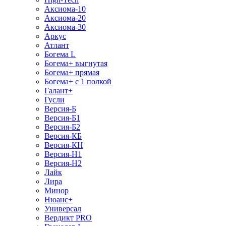
Аксиома-10
Аксиома-20
Аксиома-30
Аркус
Атлант
Богема L
Богема+ выгнутая
Богема+ прямая
Богема+ с 1 полкой
Галант+
Гусли
Версия-Б
Версия-Б1
Версия-Б2
Версия-КБ
Версия-КН
Версия-Н1
Версия-Н2
Лайк
Лира
Минор
Нюанс+
Универсал
Вердикт PRO