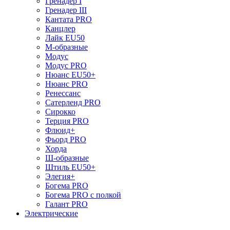
Гренадер I
Гренадер III
Кантата PRO
Канцлер
Лайк EU50
М-образные
Модус
Модус PRO
Нюанс EU50+
Нюанс PRO
Ренессанс
Сатерленд PRO
Сирокко
Терция PRO
Флюид+
Фьорд PRO
Хорда
Ш-образные
Штиль EU50+
Элегия+
Богема PRO
Богема PRO с полкой
Галант PRO
Электрические