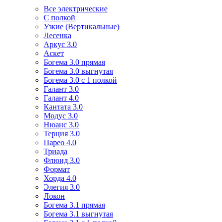
Все электрические
С полкой
Узкие (Вертикальные)
Лесенка
Аркус 3.0
Аскет
Богема 3.0 прямая
Богема 3.0 выгнутая
Богема 3.0 с 1 полкой
Галант 3.0
Галант 4.0
Кантата 3.0
Модус 3.0
Нюанс 3.0
Терция 3.0
Парео 4.0
Триада
Флюид 3.0
Формат
Хорда 4.0
Элегия 3.0
Локон
Богема 3.1 прямая
Богема 3.1 выгнутая