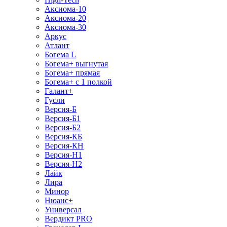
Аксиома-10
Аксиома-20
Аксиома-30
Аркус
Атлант
Богема L
Богема+ выгнутая
Богема+ прямая
Богема+ с 1 полкой
Галант+
Гусли
Версия-Б
Версия-Б1
Версия-Б2
Версия-КБ
Версия-КН
Версия-Н1
Версия-Н2
Лайк
Лира
Минор
Нюанс+
Универсал
Вердикт PRO