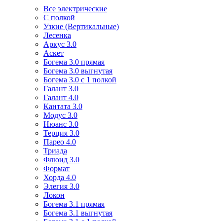
Все электрические
С полкой
Узкие (Вертикальные)
Лесенка
Аркус 3.0
Аскет
Богема 3.0 прямая
Богема 3.0 выгнутая
Богема 3.0 с 1 полкой
Галант 3.0
Галант 4.0
Кантата 3.0
Модус 3.0
Нюанс 3.0
Терция 3.0
Парео 4.0
Триада
Флюид 3.0
Формат
Хорда 4.0
Элегия 3.0
Локон
Богема 3.1 прямая
Богема 3.1 выгнутая