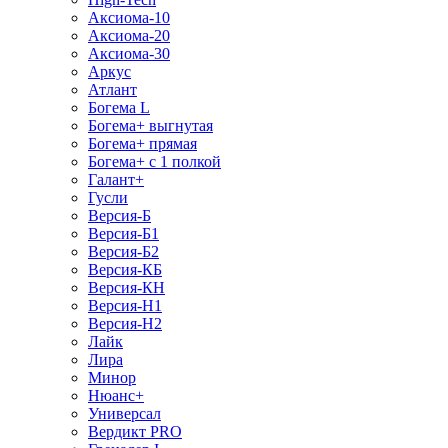
Аксиома-10
Аксиома-20
Аксиома-30
Аркус
Атлант
Богема L
Богема+ выгнутая
Богема+ прямая
Богема+ с 1 полкой
Галант+
Гусли
Версия-Б
Версия-Б1
Версия-Б2
Версия-КБ
Версия-КН
Версия-Н1
Версия-Н2
Лайк
Лира
Минор
Нюанс+
Универсал
Вердикт PRO