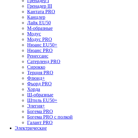
Гренадер I
Гренадер III
Кантата PRO
Канцлер
Лайк EU50
М-образные
Модус
Модус PRO
Нюанс EU50+
Нюанс PRO
Ренессанс
Сатерленд PRO
Сирокко
Терция PRO
Флюид+
Фьорд PRO
Хорда
Ш-образные
Штиль EU50+
Элегия+
Богема PRO
Богема PRO с полкой
Галант PRO
Электрические