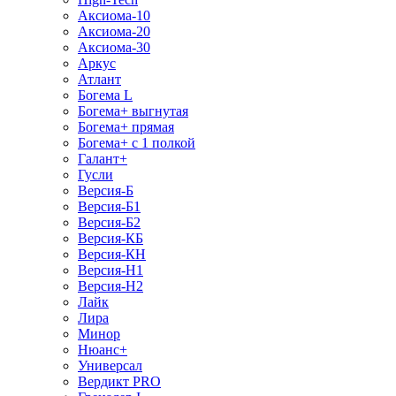
Аксиома-10
Аксиома-20
Аксиома-30
Аркус
Атлант
Богема L
Богема+ выгнутая
Богема+ прямая
Богема+ с 1 полкой
Галант+
Гусли
Версия-Б
Версия-Б1
Версия-Б2
Версия-КБ
Версия-КН
Версия-Н1
Версия-Н2
Лайк
Лира
Минор
Нюанс+
Универсал
Вердикт PRO