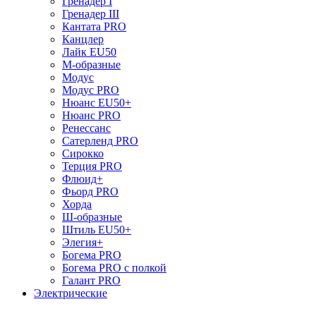
Гренадер I
Гренадер III
Кантата PRO
Канцлер
Лайк EU50
М-образные
Модус
Модус PRO
Нюанс EU50+
Нюанс PRO
Ренессанс
Сатерленд PRO
Сирокко
Терция PRO
Флюид+
Фьорд PRO
Хорда
Ш-образные
Штиль EU50+
Элегия+
Богема PRO
Богема PRO с полкой
Галант PRO
Электрические