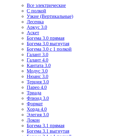
Все электрические
С полкой
Узкие (Вертикальные)
Лесенка
Аркус 3.0
Аскет
Богема 3.0 прямая
Богема 3.0 выгнутая
Богема 3.0 с 1 полкой
Галант 3.0
Галант 4.0
Кантата 3.0
Модус 3.0
Нюанс 3.0
Терция 3.0
Парео 4.0
Триада
Флюид 3.0
Формат
Хорда 4.0
Элегия 3.0
Локон
Богема 3.1 прямая
Богема 3.1 выгнутая