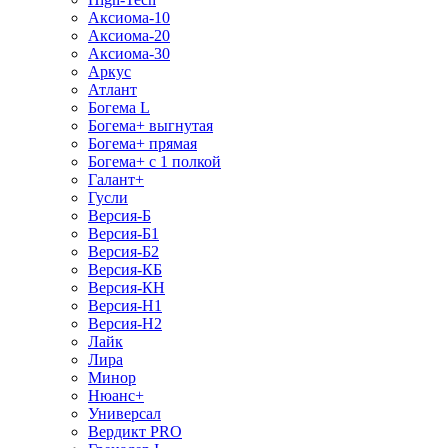
Аксиома-10
Аксиома-20
Аксиома-30
Аркус
Атлант
Богема L
Богема+ выгнутая
Богема+ прямая
Богема+ с 1 полкой
Галант+
Гусли
Версия-Б
Версия-Б1
Версия-Б2
Версия-КБ
Версия-КН
Версия-Н1
Версия-Н2
Лайк
Лира
Минор
Нюанс+
Универсал
Вердикт PRO