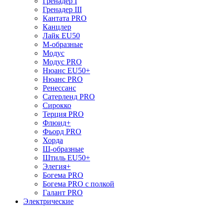
Гренадер I
Гренадер III
Кантата PRO
Канцлер
Лайк EU50
М-образные
Модус
Модус PRO
Нюанс EU50+
Нюанс PRO
Ренессанс
Сатерленд PRO
Сирокко
Терция PRO
Флюид+
Фьорд PRO
Хорда
Ш-образные
Штиль EU50+
Элегия+
Богема PRO
Богема PRO с полкой
Галант PRO
Электрические