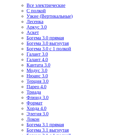
Все электрические
С полкой
Узкие (Вертикальные)
Лесенка
Аркус 3.0
Аскет
Богема 3.0 прямая
Богема 3.0 выгнутая
Богема 3.0 с 1 полкой
Галант 3.0
Галант 4.0
Кантата 3.0
Модус 3.0
Нюанс 3.0
Терция 3.0
Парео 4.0
Триада
Флюид 3.0
Формат
Хорда 4.0
Элегия 3.0
Локон
Богема 3.1 прямая
Богема 3.1 выгнутая