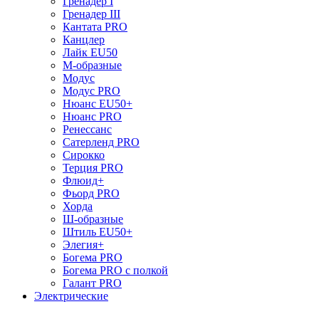
Гренадер I
Гренадер III
Кантата PRO
Канцлер
Лайк EU50
М-образные
Модус
Модус PRO
Нюанс EU50+
Нюанс PRO
Ренессанс
Сатерленд PRO
Сирокко
Терция PRO
Флюид+
Фьорд PRO
Хорда
Ш-образные
Штиль EU50+
Элегия+
Богема PRO
Богема PRO с полкой
Галант PRO
Электрические