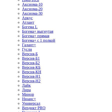
Аксиома-10
Аксиома-20
Аксиома-30
Аркус
Атлант
Богема L
Богема+ выгнутая
Богема+ прямая
Богема+ с 1 полкой
Галант+
Гусли
Версия-Б
Версия-Б1
Версия-Б2
Версия-КБ
Версия-КН
Версия-Н1
Версия-Н2
Лайк
Лира
Минор
Нюанс+
Универсал
Вердикт PRO