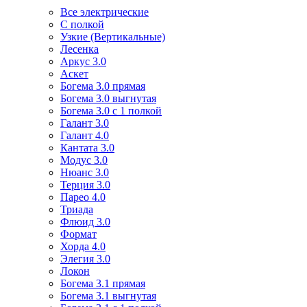
Все электрические
С полкой
Узкие (Вертикальные)
Лесенка
Аркус 3.0
Аскет
Богема 3.0 прямая
Богема 3.0 выгнутая
Богема 3.0 с 1 полкой
Галант 3.0
Галант 4.0
Кантата 3.0
Модус 3.0
Нюанс 3.0
Терция 3.0
Парео 4.0
Триада
Флюид 3.0
Формат
Хорда 4.0
Элегия 3.0
Локон
Богема 3.1 прямая
Богема 3.1 выгнутая