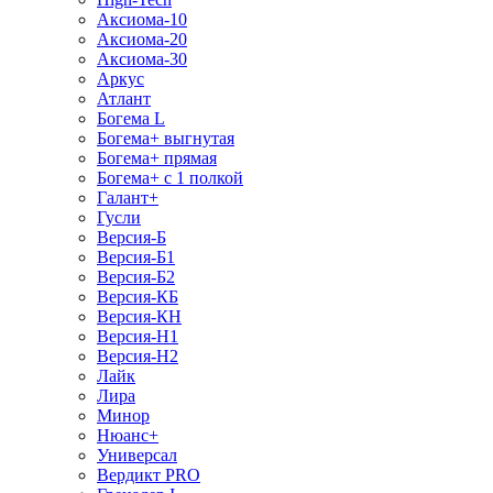
Аксиома-10
Аксиома-20
Аксиома-30
Аркус
Атлант
Богема L
Богема+ выгнутая
Богема+ прямая
Богема+ с 1 полкой
Галант+
Гусли
Версия-Б
Версия-Б1
Версия-Б2
Версия-КБ
Версия-КН
Версия-Н1
Версия-Н2
Лайк
Лира
Минор
Нюанс+
Универсал
Вердикт PRO