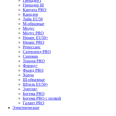
Гренадер I
Гренадер III
Кантата PRO
Канцлер
Лайк EU50
М-образные
Модус
Модус PRO
Нюанс EU50+
Нюанс PRO
Ренессанс
Сатерленд PRO
Сирокко
Терция PRO
Флюид+
Фьорд PRO
Хорда
Ш-образные
Штиль EU50+
Элегия+
Богема PRO
Богема PRO с полкой
Галант PRO
Электрические