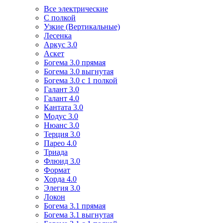
Все электрические
С полкой
Узкие (Вертикальные)
Лесенка
Аркус 3.0
Аскет
Богема 3.0 прямая
Богема 3.0 выгнутая
Богема 3.0 с 1 полкой
Галант 3.0
Галант 4.0
Кантата 3.0
Модус 3.0
Нюанс 3.0
Терция 3.0
Парео 4.0
Триада
Флюид 3.0
Формат
Хорда 4.0
Элегия 3.0
Локон
Богема 3.1 прямая
Богема 3.1 выгнутая