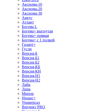
Аксиома-10
Аксиома-20
Аксиома-30
Аркус
Атлант
Богема L
Богема+ выгнутая
Богема+ прямая
Богема+ с 1 полкой
Галант+
Гусли
Версия-Б
Версия-Б1
Версия-Б2
Версия-КБ
Версия-КН
Версия-Н1
Версия-Н2
Лайк
Лира
Минор
Нюанс+
Универсал
Вердикт PRO