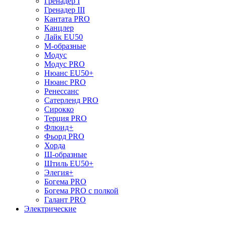
Гренадер I
Гренадер III
Кантата PRO
Канцлер
Лайк EU50
М-образные
Модус
Модус PRO
Нюанс EU50+
Нюанс PRO
Ренессанс
Сатерленд PRO
Сирокко
Терция PRO
Флюид+
Фьорд PRO
Хорда
Ш-образные
Штиль EU50+
Элегия+
Богема PRO
Богема PRO с полкой
Галант PRO
Электрические