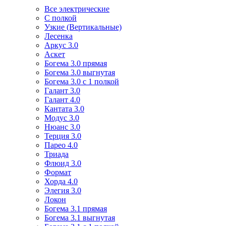
Все электрические
С полкой
Узкие (Вертикальные)
Лесенка
Аркус 3.0
Аскет
Богема 3.0 прямая
Богема 3.0 выгнутая
Богема 3.0 с 1 полкой
Галант 3.0
Галант 4.0
Кантата 3.0
Модус 3.0
Нюанс 3.0
Терция 3.0
Парео 4.0
Триада
Флюид 3.0
Формат
Хорда 4.0
Элегия 3.0
Локон
Богема 3.1 прямая
Богема 3.1 выгнутая