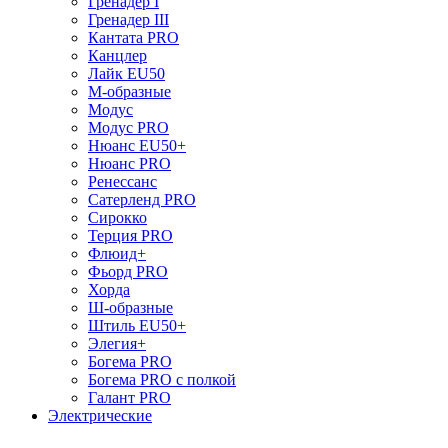
Гренадер I
Гренадер III
Кантата PRO
Канцлер
Лайк EU50
М-образные
Модус
Модус PRO
Нюанс EU50+
Нюанс PRO
Ренессанс
Сатерленд PRO
Сирокко
Терция PRO
Флюид+
Фьорд PRO
Хорда
Ш-образные
Штиль EU50+
Элегия+
Богема PRO
Богема PRO с полкой
Галант PRO
Электрические