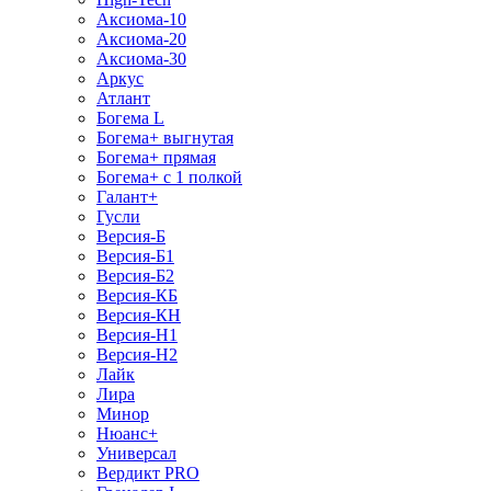
Аксиома-10
Аксиома-20
Аксиома-30
Аркус
Атлант
Богема L
Богема+ выгнутая
Богема+ прямая
Богема+ с 1 полкой
Галант+
Гусли
Версия-Б
Версия-Б1
Версия-Б2
Версия-КБ
Версия-КН
Версия-Н1
Версия-Н2
Лайк
Лира
Минор
Нюанс+
Универсал
Вердикт PRO