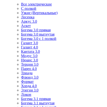
Все электрические
С полкой
Узкие (Вертикальные)
Лесенка
Аркус 3.0
Аскет
Богема 3.0 прямая
Богема 3.0 выгнутая
Богема 3.0 с 1 полкой
Галант 3.0
Галант 4.0
Кантата 3.0
Модус 3.0
Нюанс 3.0
Терция 3.0
Парео 4.0
Триада
Флюид 3.0
Формат
Хорда 4.0
Элегия 3.0
Локон
Богема 3.1 прямая
Богема 3.1 выгнутая