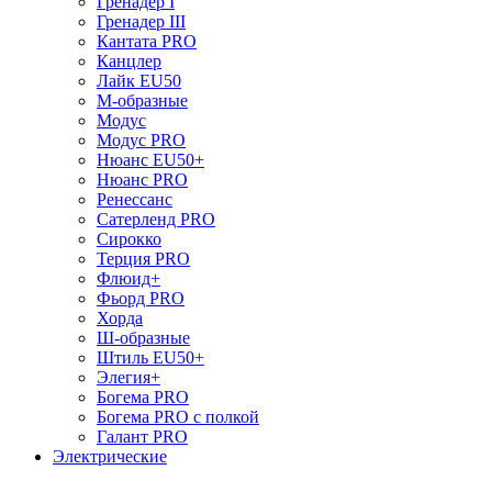
Гренадер I
Гренадер III
Кантата PRO
Канцлер
Лайк EU50
М-образные
Модус
Модус PRO
Нюанс EU50+
Нюанс PRO
Ренессанс
Сатерленд PRO
Сирокко
Терция PRO
Флюид+
Фьорд PRO
Хорда
Ш-образные
Штиль EU50+
Элегия+
Богема PRO
Богема PRO с полкой
Галант PRO
Электрические