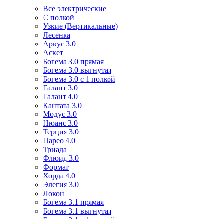
Все электрические
С полкой
Узкие (Вертикальные)
Лесенка
Аркус 3.0
Аскет
Богема 3.0 прямая
Богема 3.0 выгнутая
Богема 3.0 с 1 полкой
Галант 3.0
Галант 4.0
Кантата 3.0
Модус 3.0
Нюанс 3.0
Терция 3.0
Парео 4.0
Триада
Флюид 3.0
Формат
Хорда 4.0
Элегия 3.0
Локон
Богема 3.1 прямая
Богема 3.1 выгнутая