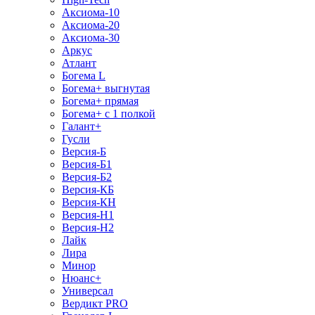
Аксиома-10
Аксиома-20
Аксиома-30
Аркус
Атлант
Богема L
Богема+ выгнутая
Богема+ прямая
Богема+ с 1 полкой
Галант+
Гусли
Версия-Б
Версия-Б1
Версия-Б2
Версия-КБ
Версия-КН
Версия-Н1
Версия-Н2
Лайк
Лира
Минор
Нюанс+
Универсал
Вердикт PRO