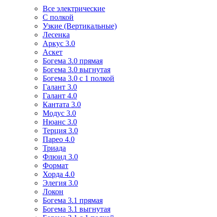
Все электрические
С полкой
Узкие (Вертикальные)
Лесенка
Аркус 3.0
Аскет
Богема 3.0 прямая
Богема 3.0 выгнутая
Богема 3.0 с 1 полкой
Галант 3.0
Галант 4.0
Кантата 3.0
Модус 3.0
Нюанс 3.0
Терция 3.0
Парео 4.0
Триада
Флюид 3.0
Формат
Хорда 4.0
Элегия 3.0
Локон
Богема 3.1 прямая
Богема 3.1 выгнутая