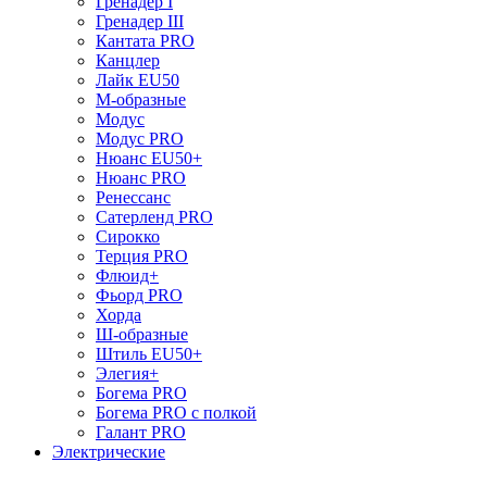
Гренадер I
Гренадер III
Кантата PRO
Канцлер
Лайк EU50
М-образные
Модус
Модус PRO
Нюанс EU50+
Нюанс PRO
Ренессанс
Сатерленд PRO
Сирокко
Терция PRO
Флюид+
Фьорд PRO
Хорда
Ш-образные
Штиль EU50+
Элегия+
Богема PRO
Богема PRO с полкой
Галант PRO
Электрические