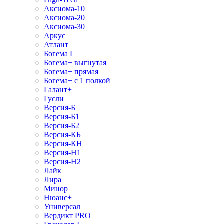
Аксиома-10
Аксиома-20
Аксиома-30
Аркус
Атлант
Богема L
Богема+ выгнутая
Богема+ прямая
Богема+ с 1 полкой
Галант+
Гусли
Версия-Б
Версия-Б1
Версия-Б2
Версия-КБ
Версия-КН
Версия-Н1
Версия-Н2
Лайк
Лира
Минор
Нюанс+
Универсал
Вердикт PRO