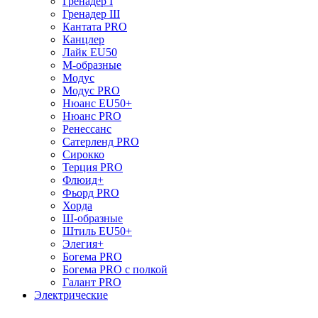
Гренадер I
Гренадер III
Кантата PRO
Канцлер
Лайк EU50
М-образные
Модус
Модус PRO
Нюанс EU50+
Нюанс PRO
Ренессанс
Сатерленд PRO
Сирокко
Терция PRO
Флюид+
Фьорд PRO
Хорда
Ш-образные
Штиль EU50+
Элегия+
Богема PRO
Богема PRO с полкой
Галант PRO
Электрические