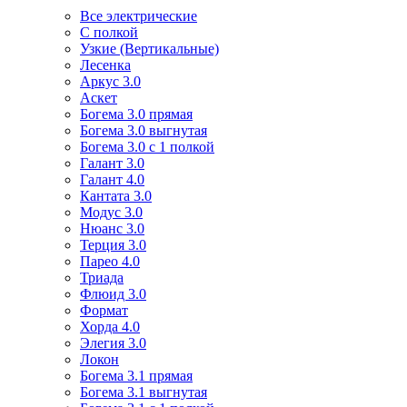
Все электрические
С полкой
Узкие (Вертикальные)
Лесенка
Аркус 3.0
Аскет
Богема 3.0 прямая
Богема 3.0 выгнутая
Богема 3.0 с 1 полкой
Галант 3.0
Галант 4.0
Кантата 3.0
Модус 3.0
Нюанс 3.0
Терция 3.0
Парео 4.0
Триада
Флюид 3.0
Формат
Хорда 4.0
Элегия 3.0
Локон
Богема 3.1 прямая
Богема 3.1 выгнутая