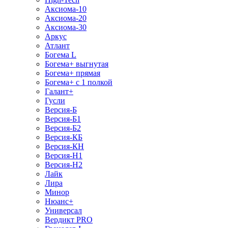
Аксиома-10
Аксиома-20
Аксиома-30
Аркус
Атлант
Богема L
Богема+ выгнутая
Богема+ прямая
Богема+ с 1 полкой
Галант+
Гусли
Версия-Б
Версия-Б1
Версия-Б2
Версия-КБ
Версия-КН
Версия-Н1
Версия-Н2
Лайк
Лира
Минор
Нюанс+
Универсал
Вердикт PRO