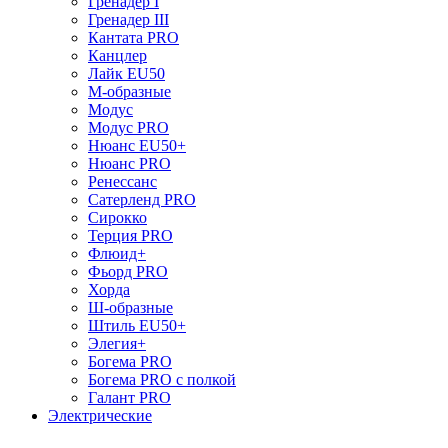
Гренадер I
Гренадер III
Кантата PRO
Канцлер
Лайк EU50
М-образные
Модус
Модус PRO
Нюанс EU50+
Нюанс PRO
Ренессанс
Сатерленд PRO
Сирокко
Терция PRO
Флюид+
Фьорд PRO
Хорда
Ш-образные
Штиль EU50+
Элегия+
Богема PRO
Богема PRO с полкой
Галант PRO
Электрические