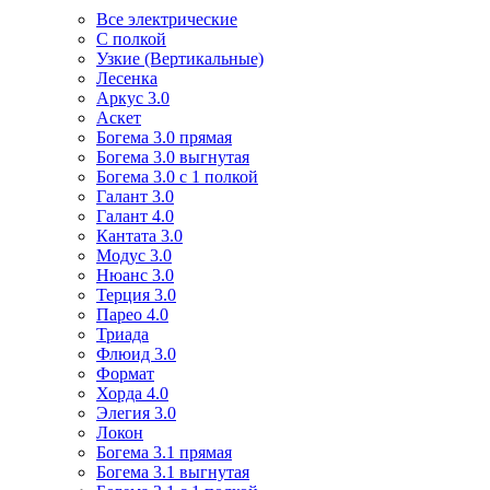
Все электрические
С полкой
Узкие (Вертикальные)
Лесенка
Аркус 3.0
Аскет
Богема 3.0 прямая
Богема 3.0 выгнутая
Богема 3.0 с 1 полкой
Галант 3.0
Галант 4.0
Кантата 3.0
Модус 3.0
Нюанс 3.0
Терция 3.0
Парео 4.0
Триада
Флюид 3.0
Формат
Хорда 4.0
Элегия 3.0
Локон
Богема 3.1 прямая
Богема 3.1 выгнутая