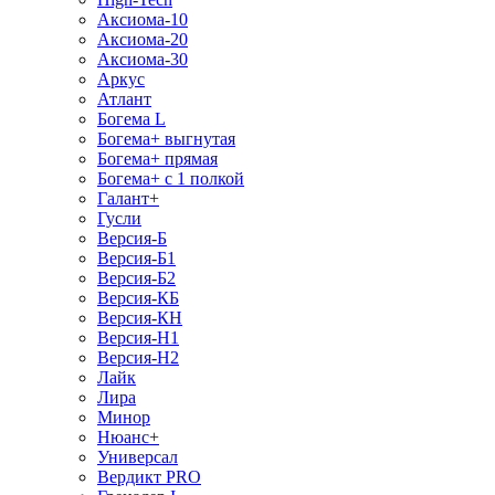
Аксиома-10
Аксиома-20
Аксиома-30
Аркус
Атлант
Богема L
Богема+ выгнутая
Богема+ прямая
Богема+ с 1 полкой
Галант+
Гусли
Версия-Б
Версия-Б1
Версия-Б2
Версия-КБ
Версия-КН
Версия-Н1
Версия-Н2
Лайк
Лира
Минор
Нюанс+
Универсал
Вердикт PRO