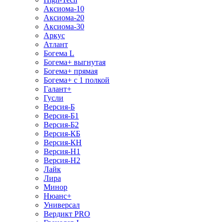
Аксиома-10
Аксиома-20
Аксиома-30
Аркус
Атлант
Богема L
Богема+ выгнутая
Богема+ прямая
Богема+ с 1 полкой
Галант+
Гусли
Версия-Б
Версия-Б1
Версия-Б2
Версия-КБ
Версия-КН
Версия-Н1
Версия-Н2
Лайк
Лира
Минор
Нюанс+
Универсал
Вердикт PRO