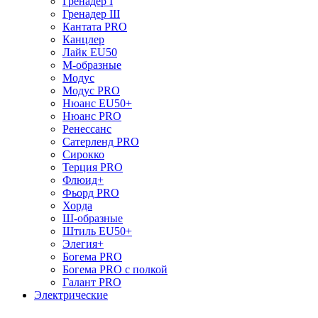
Гренадер I
Гренадер III
Кантата PRO
Канцлер
Лайк EU50
М-образные
Модус
Модус PRO
Нюанс EU50+
Нюанс PRO
Ренессанс
Сатерленд PRO
Сирокко
Терция PRO
Флюид+
Фьорд PRO
Хорда
Ш-образные
Штиль EU50+
Элегия+
Богема PRO
Богема PRO с полкой
Галант PRO
Электрические