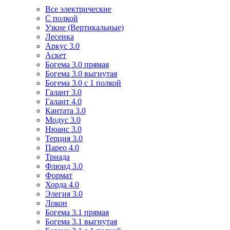
Все электрические
С полкой
Узкие (Вертикальные)
Лесенка
Аркус 3.0
Аскет
Богема 3.0 прямая
Богема 3.0 выгнутая
Богема 3.0 с 1 полкой
Галант 3.0
Галант 4.0
Кантата 3.0
Модус 3.0
Нюанс 3.0
Терция 3.0
Парео 4.0
Триада
Флюид 3.0
Формат
Хорда 4.0
Элегия 3.0
Локон
Богема 3.1 прямая
Богема 3.1 выгнутая