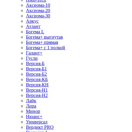
Аксиома-10
Аксиома-20
Аксиома-30
Аркус
Атлант
Богема L
Богема+ выгнутая
Богема+ прямая
Богема+ с 1 полкой
Галант+
Гусли
Версия-Б
Версия-Б1
Версия-Б2
Версия-КБ
Версия-КН
Версия-Н1
Версия-Н2
Лайк
Лира
Минор
Нюанс+
Универсал
Вердикт PRO