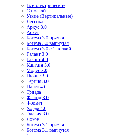
Все электрические
С полкой
Узкие (Вертикальные)
Лесенка
Аркус 3.0
Аскет
Богема 3.0 прямая
Богема 3.0 выгнутая
Богема 3.0 с 1 полкой
Галант 3.0
Галант 4.0
Кантата 3.0
Модус 3.0
Нюанс 3.0
Терция 3.0
Парео 4.0
Триада
Флюид 3.0
Формат
Хорда 4.0
Элегия 3.0
Локон
Богема 3.1 прямая
Богема 3.1 выгнутая