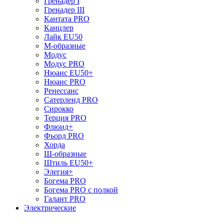
Гренадер I
Гренадер III
Кантата PRO
Канцлер
Лайк EU50
М-образные
Модус
Модус PRO
Нюанс EU50+
Нюанс PRO
Ренессанс
Сатерленд PRO
Сирокко
Терция PRO
Флюид+
Фьорд PRO
Хорда
Ш-образные
Штиль EU50+
Элегия+
Богема PRO
Богема PRO с полкой
Галант PRO
Электрические