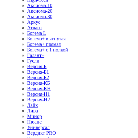
Аксиома-10
Аксиома-20
Аксиома-30
Аркус
Атлант
Богема L
Богема+ выгнутая
Богема+ прямая
Богема+ с 1 полкой
Галант+
Гусли
Версия-Б
Версия-Б1
Версия-Б2
Версия-КБ
Версия-КН
Версия-Н1
Версия-Н2
Лайк
Лира
Минор
Нюанс+
Универсал
Вердикт PRO