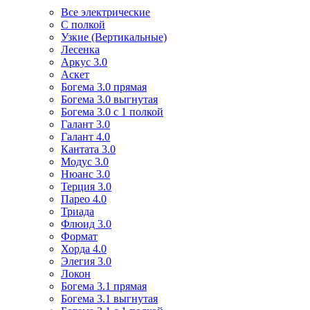
Все электрические
С полкой
Узкие (Вертикальные)
Лесенка
Аркус 3.0
Аскет
Богема 3.0 прямая
Богема 3.0 выгнутая
Богема 3.0 с 1 полкой
Галант 3.0
Галант 4.0
Кантата 3.0
Модус 3.0
Нюанс 3.0
Терция 3.0
Парео 4.0
Триада
Флюид 3.0
Формат
Хорда 4.0
Элегия 3.0
Локон
Богема 3.1 прямая
Богема 3.1 выгнутая