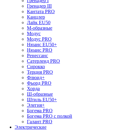
Гренадер I
Гренадер III
Кантата PRO
Канцлер
Лайк EU50
М-образные
Модус
Модус PRO
Нюанс EU50+
Нюанс PRO
Ренессанс
Сатерленд PRO
Сирокко
Терция PRO
Флюид+
Фьорд PRO
Хорда
Ш-образные
Штиль EU50+
Элегия+
Богема PRO
Богема PRO с полкой
Галант PRO
Электрические