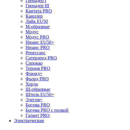
Гренадер I
Гренадер III
Кантата PRO
Канцлер
Лайк EU50
М-образные
Модус
Модус PRO
Нюанс EU50+
Нюанс PRO
Ренессанс
Сатерленд PRO
Сирокко
Терция PRO
Флюид+
Фьорд PRO
Хорда
Ш-образные
Штиль EU50+
Элегия+
Богема PRO
Богема PRO с полкой
Галант PRO
Электрические