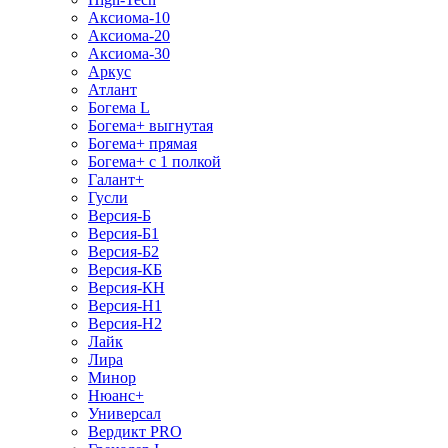
Аксиома-10
Аксиома-20
Аксиома-30
Аркус
Атлант
Богема L
Богема+ выгнутая
Богема+ прямая
Богема+ с 1 полкой
Галант+
Гусли
Версия-Б
Версия-Б1
Версия-Б2
Версия-КБ
Версия-КН
Версия-Н1
Версия-Н2
Лайк
Лира
Минор
Нюанс+
Универсал
Вердикт PRO