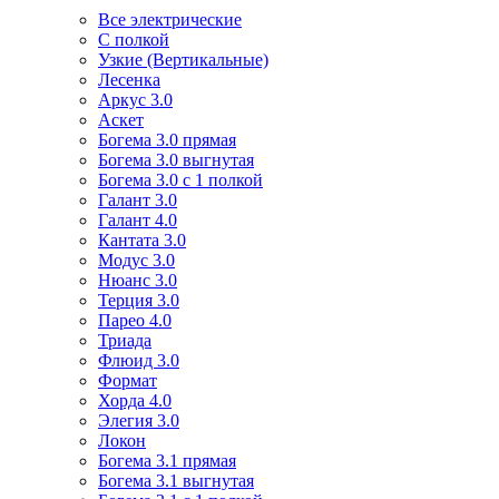
Все электрические
С полкой
Узкие (Вертикальные)
Лесенка
Аркус 3.0
Аскет
Богема 3.0 прямая
Богема 3.0 выгнутая
Богема 3.0 с 1 полкой
Галант 3.0
Галант 4.0
Кантата 3.0
Модус 3.0
Нюанс 3.0
Терция 3.0
Парео 4.0
Триада
Флюид 3.0
Формат
Хорда 4.0
Элегия 3.0
Локон
Богема 3.1 прямая
Богема 3.1 выгнутая