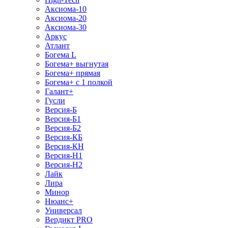
Аксиома-10
Аксиома-20
Аксиома-30
Аркус
Атлант
Богема L
Богема+ выгнутая
Богема+ прямая
Богема+ с 1 полкой
Галант+
Гусли
Версия-Б
Версия-Б1
Версия-Б2
Версия-КБ
Версия-КН
Версия-Н1
Версия-Н2
Лайк
Лира
Минор
Нюанс+
Универсал
Вердикт PRO