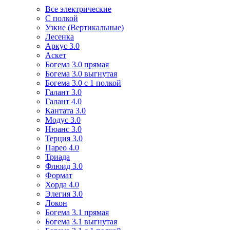
Все электрические
С полкой
Узкие (Вертикальные)
Лесенка
Аркус 3.0
Аскет
Богема 3.0 прямая
Богема 3.0 выгнутая
Богема 3.0 с 1 полкой
Галант 3.0
Галант 4.0
Кантата 3.0
Модус 3.0
Нюанс 3.0
Терция 3.0
Парео 4.0
Триада
Флюид 3.0
Формат
Хорда 4.0
Элегия 3.0
Локон
Богема 3.1 прямая
Богема 3.1 выгнутая