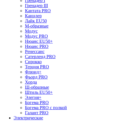
Гренадер I
Гренадер III
Кантата PRO
Канцлер
Лайк EU50
М-образные
Модус
Модус PRO
Нюанс EU50+
Нюанс PRO
Ренессанс
Сатерленд PRO
Сирокко
Терция PRO
Флюид+
Фьорд PRO
Хорда
Ш-образные
Штиль EU50+
Элегия+
Богема PRO
Богема PRO с полкой
Галант PRO
Электрические