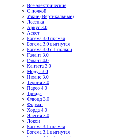
Все электрические
С полкой
Узкие (Вертикальные)
Лесенка
Аркус 3.0
Аскет
Богема 3.0 прямая
Богема 3.0 выгнутая
Богема 3.0 с 1 полкой
Галант 3.0
Галант 4.0
Кантата 3.0
Модус 3.0
Нюанс 3.0
Терция 3.0
Парео 4.0
Триада
Флюид 3.0
Формат
Хорда 4.0
Элегия 3.0
Локон
Богема 3.1 прямая
Богема 3.1 выгнутая