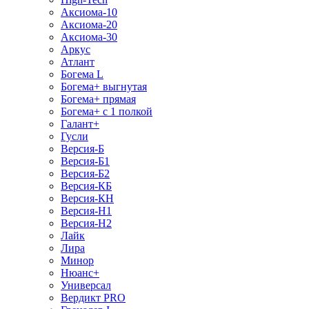
Аксиома-10
Аксиома-20
Аксиома-30
Аркус
Атлант
Богема L
Богема+ выгнутая
Богема+ прямая
Богема+ с 1 полкой
Галант+
Гусли
Версия-Б
Версия-Б1
Версия-Б2
Версия-КБ
Версия-КН
Версия-Н1
Версия-Н2
Лайк
Лира
Минор
Нюанс+
Универсал
Вердикт PRO