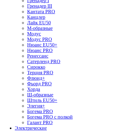
Гренадер I
Гренадер III
Кантата PRO
Канцлер
Лайк EU50
М-образные
Модус
Модус PRO
Нюанс EU50+
Нюанс PRO
Ренессанс
Сатерленд PRO
Сирокко
Терция PRO
Флюид+
Фьорд PRO
Хорда
Ш-образные
Штиль EU50+
Элегия+
Богема PRO
Богема PRO с полкой
Галант PRO
Электрические