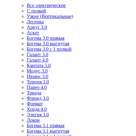
Все электрические
С полкой
Узкие (Вертикальные)
Лесенка
Аркус 3.0
Аскет
Богема 3.0 прямая
Богема 3.0 выгнутая
Богема 3.0 с 1 полкой
Галант 3.0
Галант 4.0
Кантата 3.0
Модус 3.0
Нюанс 3.0
Терция 3.0
Парео 4.0
Триада
Флюид 3.0
Формат
Хорда 4.0
Элегия 3.0
Локон
Богема 3.1 прямая
Богема 3.1 выгнутая