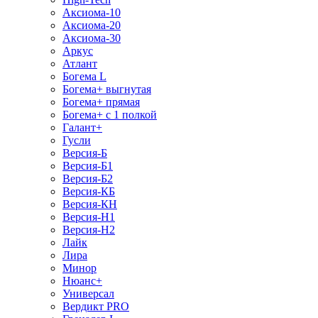
Аксиома-10
Аксиома-20
Аксиома-30
Аркус
Атлант
Богема L
Богема+ выгнутая
Богема+ прямая
Богема+ с 1 полкой
Галант+
Гусли
Версия-Б
Версия-Б1
Версия-Б2
Версия-КБ
Версия-КН
Версия-Н1
Версия-Н2
Лайк
Лира
Минор
Нюанс+
Универсал
Вердикт PRO