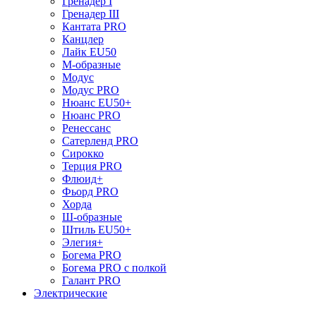
Гренадер I
Гренадер III
Кантата PRO
Канцлер
Лайк EU50
М-образные
Модус
Модус PRO
Нюанс EU50+
Нюанс PRO
Ренессанс
Сатерленд PRO
Сирокко
Терция PRO
Флюид+
Фьорд PRO
Хорда
Ш-образные
Штиль EU50+
Элегия+
Богема PRO
Богема PRO с полкой
Галант PRO
Электрические