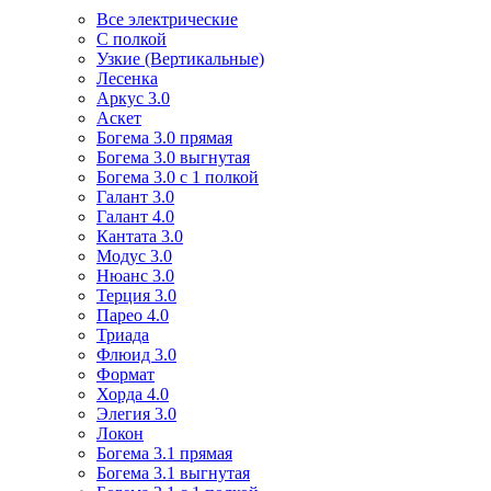
Все электрические
С полкой
Узкие (Вертикальные)
Лесенка
Аркус 3.0
Аскет
Богема 3.0 прямая
Богема 3.0 выгнутая
Богема 3.0 с 1 полкой
Галант 3.0
Галант 4.0
Кантата 3.0
Модус 3.0
Нюанс 3.0
Терция 3.0
Парео 4.0
Триада
Флюид 3.0
Формат
Хорда 4.0
Элегия 3.0
Локон
Богема 3.1 прямая
Богема 3.1 выгнутая