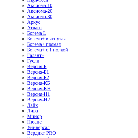
Аксиома-10
Аксиома-20
Аксиома-30
Аркус
Атлант
Богема L
Богема+ выгнутая
Богема+ прямая
Богема+ с 1 полкой
Галант+
Гусли
Версия-Б
Версия-Б1
Версия-Б2
Версия-КБ
Версия-КН
Версия-Н1
Версия-Н2
Лайк
Лира
Минор
Нюанс+
Универсал
Вердикт PRO