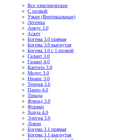
Все электрические
С полкой
Узкие (Вертикальные)
Лесенка
Аркус 3.0
Аскет
Богема 3.0 прямая
Богема 3.0 выгнутая
Богема 3.0 с 1 полкой
Галант 3.0
Галант 4.0
Кантата 3.0
Модус 3.0
Нюанс 3.0
Терция 3.0
Парео 4.0
Триада
Флюид 3.0
Формат
Хорда 4.0
Элегия 3.0
Локон
Богема 3.1 прямая
Богема 3.1 выгнутая