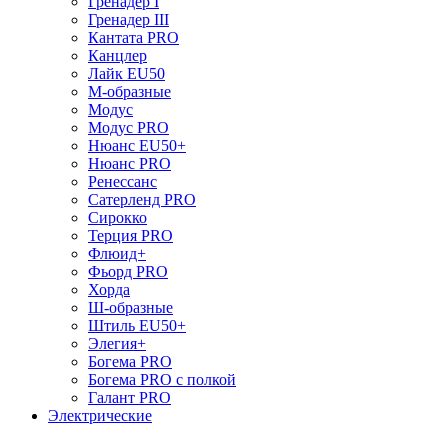
Гренадер I
Гренадер III
Кантата PRO
Канцлер
Лайк EU50
М-образные
Модус
Модус PRO
Нюанс EU50+
Нюанс PRO
Ренессанс
Сатерленд PRO
Сирокко
Терция PRO
Флюид+
Фьорд PRO
Хорда
Ш-образные
Штиль EU50+
Элегия+
Богема PRO
Богема PRO с полкой
Галант PRO
Электрические