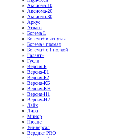
Аксиома-10
Аксиома-20
Аксиома-30
Аркус
Атлант
Богема L
Богема+ выгнутая
Богема+ прямая
Богема+ с 1 полкой
Галант+
Гусли
Версия-Б
Версия-Б1
Версия-Б2
Версия-КБ
Версия-КН
Версия-Н1
Версия-Н2
Лайк
Лира
Минор
Нюанс+
Универсал
Вердикт PRO