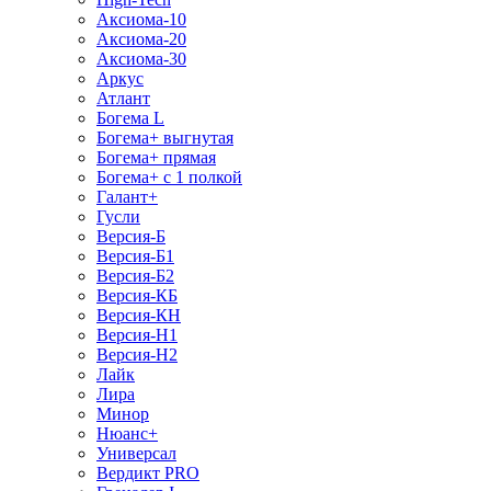
Аксиома-10
Аксиома-20
Аксиома-30
Аркус
Атлант
Богема L
Богема+ выгнутая
Богема+ прямая
Богема+ с 1 полкой
Галант+
Гусли
Версия-Б
Версия-Б1
Версия-Б2
Версия-КБ
Версия-КН
Версия-Н1
Версия-Н2
Лайк
Лира
Минор
Нюанс+
Универсал
Вердикт PRO