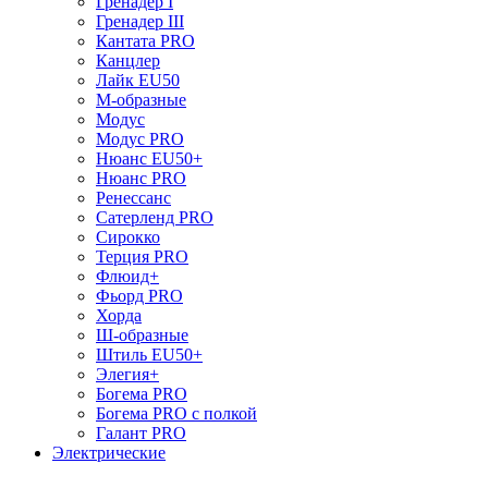
Гренадер I
Гренадер III
Кантата PRO
Канцлер
Лайк EU50
М-образные
Модус
Модус PRO
Нюанс EU50+
Нюанс PRO
Ренессанс
Сатерленд PRO
Сирокко
Терция PRO
Флюид+
Фьорд PRO
Хорда
Ш-образные
Штиль EU50+
Элегия+
Богема PRO
Богема PRO с полкой
Галант PRO
Электрические