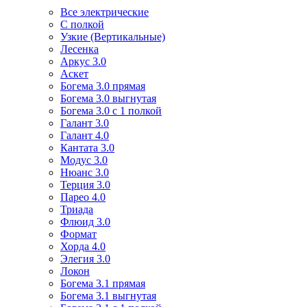
Все электрические
С полкой
Узкие (Вертикальные)
Лесенка
Аркус 3.0
Аскет
Богема 3.0 прямая
Богема 3.0 выгнутая
Богема 3.0 с 1 полкой
Галант 3.0
Галант 4.0
Кантата 3.0
Модус 3.0
Нюанс 3.0
Терция 3.0
Парео 4.0
Триада
Флюид 3.0
Формат
Хорда 4.0
Элегия 3.0
Локон
Богема 3.1 прямая
Богема 3.1 выгнутая