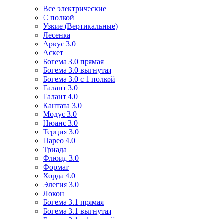
Все электрические
С полкой
Узкие (Вертикальные)
Лесенка
Аркус 3.0
Аскет
Богема 3.0 прямая
Богема 3.0 выгнутая
Богема 3.0 с 1 полкой
Галант 3.0
Галант 4.0
Кантата 3.0
Модус 3.0
Нюанс 3.0
Терция 3.0
Парео 4.0
Триада
Флюид 3.0
Формат
Хорда 4.0
Элегия 3.0
Локон
Богема 3.1 прямая
Богема 3.1 выгнутая