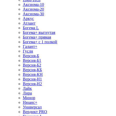
Аксиома-10
Аксиома-20
Аксиома-30
Аркус
Атлант
Богема L
Богема+ выгнутая
Богема+ прямая
Богема+ с 1 полкой
Галант+
Гусли
Версия-Б
Версия-Б1
Версия-Б2
Версия-КБ
Версия-КН
Версия-Н1
Версия-Н2
Лайк
Лира
Минор
Нюанс+
Универсал
Вердикт PRO