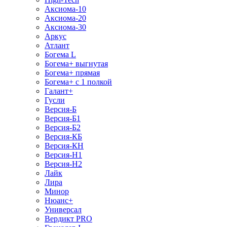
Аксиома-10
Аксиома-20
Аксиома-30
Аркус
Атлант
Богема L
Богема+ выгнутая
Богема+ прямая
Богема+ с 1 полкой
Галант+
Гусли
Версия-Б
Версия-Б1
Версия-Б2
Версия-КБ
Версия-КН
Версия-Н1
Версия-Н2
Лайк
Лира
Минор
Нюанс+
Универсал
Вердикт PRO