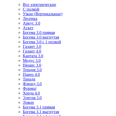
Все электрические
С полкой
Узкие (Вертикальные)
Лесенка
Аркус 3.0
Аскет
Богема 3.0 прямая
Богема 3.0 выгнутая
Богема 3.0 с 1 полкой
Галант 3.0
Галант 4.0
Кантата 3.0
Модус 3.0
Нюанс 3.0
Терция 3.0
Парео 4.0
Триада
Флюид 3.0
Формат
Хорда 4.0
Элегия 3.0
Локон
Богема 3.1 прямая
Богема 3.1 выгнутая