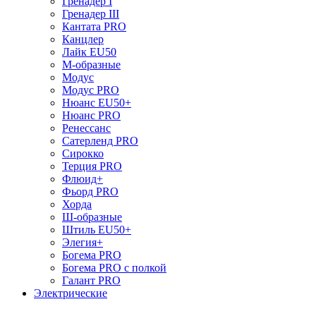
Гренадер I
Гренадер III
Кантата PRO
Канцлер
Лайк EU50
М-образные
Модус
Модус PRO
Нюанс EU50+
Нюанс PRO
Ренессанс
Сатерленд PRO
Сирокко
Терция PRO
Флюид+
Фьорд PRO
Хорда
Ш-образные
Штиль EU50+
Элегия+
Богема PRO
Богема PRO с полкой
Галант PRO
Электрические