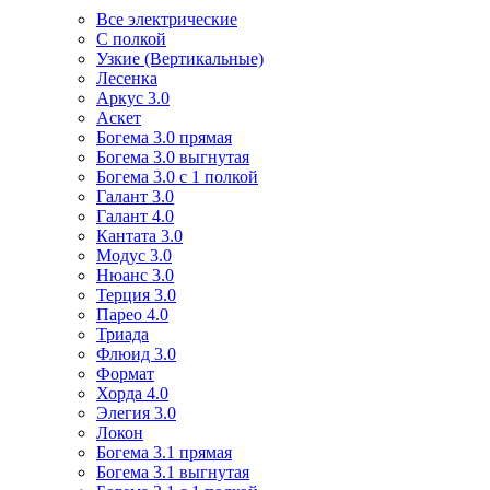
Все электрические
С полкой
Узкие (Вертикальные)
Лесенка
Аркус 3.0
Аскет
Богема 3.0 прямая
Богема 3.0 выгнутая
Богема 3.0 с 1 полкой
Галант 3.0
Галант 4.0
Кантата 3.0
Модус 3.0
Нюанс 3.0
Терция 3.0
Парео 4.0
Триада
Флюид 3.0
Формат
Хорда 4.0
Элегия 3.0
Локон
Богема 3.1 прямая
Богема 3.1 выгнутая