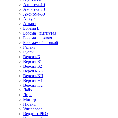
Аксиома-10
Аксиома-20
Аксиома-30
Аркус
Атлант
Богема L
Богема+ выгнутая
Богема+ прямая
Богема+ с 1 полкой
Галант+
Гусли
Версия-Б
Версия-Б1
Версия-Б2
Версия-КБ
Версия-КН
Версия-Н1
Версия-Н2
Лайк
Лира
Минор
Нюанс+
Универсал
Вердикт PRO