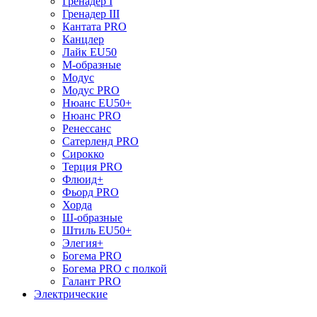
Гренадер I
Гренадер III
Кантата PRO
Канцлер
Лайк EU50
М-образные
Модус
Модус PRO
Нюанс EU50+
Нюанс PRO
Ренессанс
Сатерленд PRO
Сирокко
Терция PRO
Флюид+
Фьорд PRO
Хорда
Ш-образные
Штиль EU50+
Элегия+
Богема PRO
Богема PRO с полкой
Галант PRO
Электрические