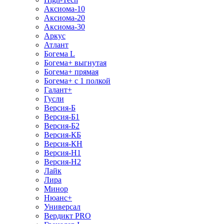
Аксиома-10
Аксиома-20
Аксиома-30
Аркус
Атлант
Богема L
Богема+ выгнутая
Богема+ прямая
Богема+ с 1 полкой
Галант+
Гусли
Версия-Б
Версия-Б1
Версия-Б2
Версия-КБ
Версия-КН
Версия-Н1
Версия-Н2
Лайк
Лира
Минор
Нюанс+
Универсал
Вердикт PRO