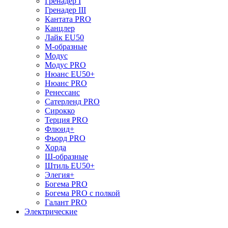
Гренадер I
Гренадер III
Кантата PRO
Канцлер
Лайк EU50
М-образные
Модус
Модус PRO
Нюанс EU50+
Нюанс PRO
Ренессанс
Сатерленд PRO
Сирокко
Терция PRO
Флюид+
Фьорд PRO
Хорда
Ш-образные
Штиль EU50+
Элегия+
Богема PRO
Богема PRO с полкой
Галант PRO
Электрические