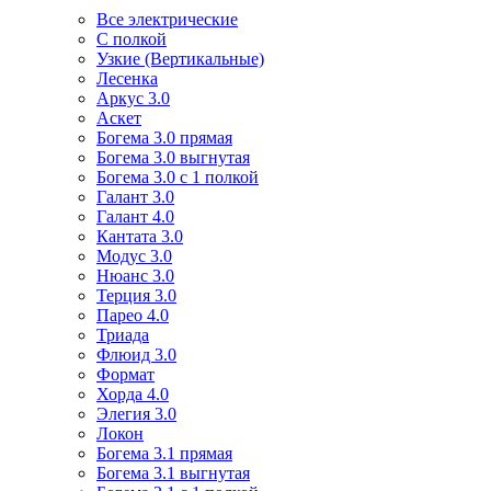
Все электрические
С полкой
Узкие (Вертикальные)
Лесенка
Аркус 3.0
Аскет
Богема 3.0 прямая
Богема 3.0 выгнутая
Богема 3.0 с 1 полкой
Галант 3.0
Галант 4.0
Кантата 3.0
Модус 3.0
Нюанс 3.0
Терция 3.0
Парео 4.0
Триада
Флюид 3.0
Формат
Хорда 4.0
Элегия 3.0
Локон
Богема 3.1 прямая
Богема 3.1 выгнутая