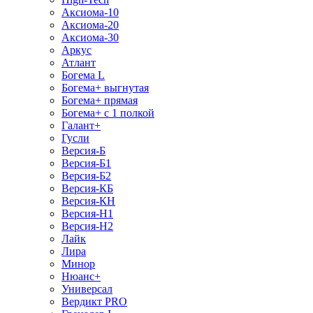
Аксиома-10
Аксиома-20
Аксиома-30
Аркус
Атлант
Богема L
Богема+ выгнутая
Богема+ прямая
Богема+ с 1 полкой
Галант+
Гусли
Версия-Б
Версия-Б1
Версия-Б2
Версия-КБ
Версия-КН
Версия-Н1
Версия-Н2
Лайк
Лира
Минор
Нюанс+
Универсал
Вердикт PRO