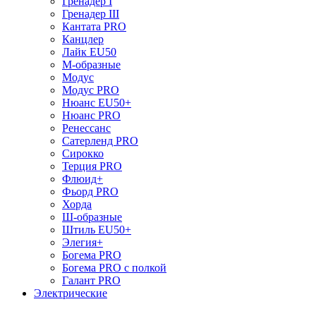
Гренадер I
Гренадер III
Кантата PRO
Канцлер
Лайк EU50
М-образные
Модус
Модус PRO
Нюанс EU50+
Нюанс PRO
Ренессанс
Сатерленд PRO
Сирокко
Терция PRO
Флюид+
Фьорд PRO
Хорда
Ш-образные
Штиль EU50+
Элегия+
Богема PRO
Богема PRO с полкой
Галант PRO
Электрические