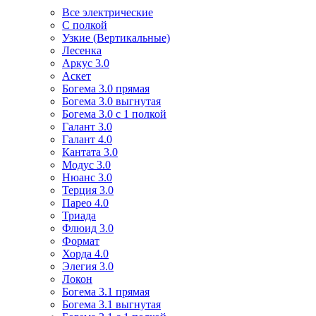
Все электрические
С полкой
Узкие (Вертикальные)
Лесенка
Аркус 3.0
Аскет
Богема 3.0 прямая
Богема 3.0 выгнутая
Богема 3.0 с 1 полкой
Галант 3.0
Галант 4.0
Кантата 3.0
Модус 3.0
Нюанс 3.0
Терция 3.0
Парео 4.0
Триада
Флюид 3.0
Формат
Хорда 4.0
Элегия 3.0
Локон
Богема 3.1 прямая
Богема 3.1 выгнутая