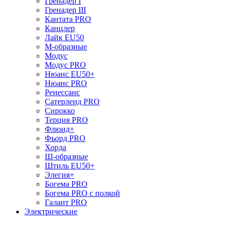
Гренадер I
Гренадер III
Кантата PRO
Канцлер
Лайк EU50
М-образные
Модус
Модус PRO
Нюанс EU50+
Нюанс PRO
Ренессанс
Сатерленд PRO
Сирокко
Терция PRO
Флюид+
Фьорд PRO
Хорда
Ш-образные
Штиль EU50+
Элегия+
Богема PRO
Богема PRO с полкой
Галант PRO
Электрические