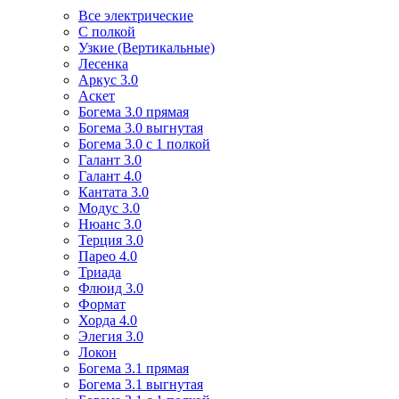
Все электрические
С полкой
Узкие (Вертикальные)
Лесенка
Аркус 3.0
Аскет
Богема 3.0 прямая
Богема 3.0 выгнутая
Богема 3.0 с 1 полкой
Галант 3.0
Галант 4.0
Кантата 3.0
Модус 3.0
Нюанс 3.0
Терция 3.0
Парео 4.0
Триада
Флюид 3.0
Формат
Хорда 4.0
Элегия 3.0
Локон
Богема 3.1 прямая
Богема 3.1 выгнутая