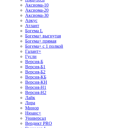
Аксиома-10
Аксиома-20
Аксиома-30
Аркус
Атлант
Богема L
Богема+ выгнутая
Богема+ прямая
Богема+ с 1 полкой
Галант+
Гусли
Версия-Б
Версия-Б1
Версия-Б2
Версия-КБ
Версия-КН
Версия-Н1
Версия-Н2
Лайк
Лира
Минор
Нюанс+
Универсал
Вердикт PRO