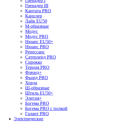
Гренадер I
Гренадер III
Кантата PRO
Канцлер
Лайк EU50
М-образные
Модус
Модус PRO
Нюанс EU50+
Нюанс PRO
Ренессанс
Сатерленд PRO
Сирокко
Терция PRO
Флюид+
Фьорд PRO
Хорда
Ш-образные
Штиль EU50+
Элегия+
Богема PRO
Богема PRO с полкой
Галант PRO
Электрические