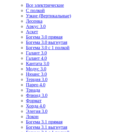
Все электрические
С полкой
Узкие (Вертикальные)
Лесенка
Аркус 3.0
Аскет
Богема 3.0 прямая
Богема 3.0 выгнутая
Богема 3.0 с 1 полкой
Галант 3.0
Галант 4.0
Кантата 3.0
Модус 3.0
Нюанс 3.0
Терция 3.0
Парео 4.0
Триада
Флюид 3.0
Формат
Хорда 4.0
Элегия 3.0
Локон
Богема 3.1 прямая
Богема 3.1 выгнутая