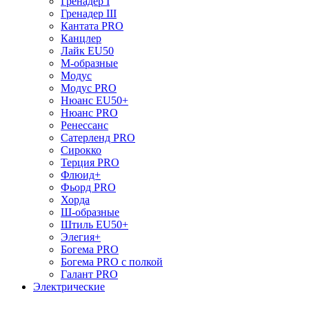
Гренадер I
Гренадер III
Кантата PRO
Канцлер
Лайк EU50
М-образные
Модус
Модус PRO
Нюанс EU50+
Нюанс PRO
Ренессанс
Сатерленд PRO
Сирокко
Терция PRO
Флюид+
Фьорд PRO
Хорда
Ш-образные
Штиль EU50+
Элегия+
Богема PRO
Богема PRO с полкой
Галант PRO
Электрические