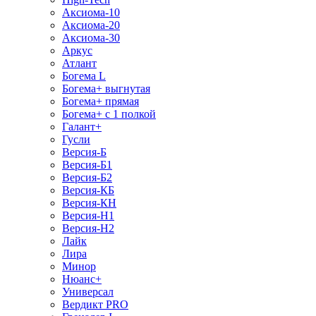
Аксиома-10
Аксиома-20
Аксиома-30
Аркус
Атлант
Богема L
Богема+ выгнутая
Богема+ прямая
Богема+ с 1 полкой
Галант+
Гусли
Версия-Б
Версия-Б1
Версия-Б2
Версия-КБ
Версия-КН
Версия-Н1
Версия-Н2
Лайк
Лира
Минор
Нюанс+
Универсал
Вердикт PRO