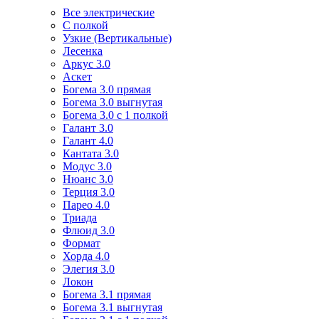
Все электрические
С полкой
Узкие (Вертикальные)
Лесенка
Аркус 3.0
Аскет
Богема 3.0 прямая
Богема 3.0 выгнутая
Богема 3.0 с 1 полкой
Галант 3.0
Галант 4.0
Кантата 3.0
Модус 3.0
Нюанс 3.0
Терция 3.0
Парео 4.0
Триада
Флюид 3.0
Формат
Хорда 4.0
Элегия 3.0
Локон
Богема 3.1 прямая
Богема 3.1 выгнутая