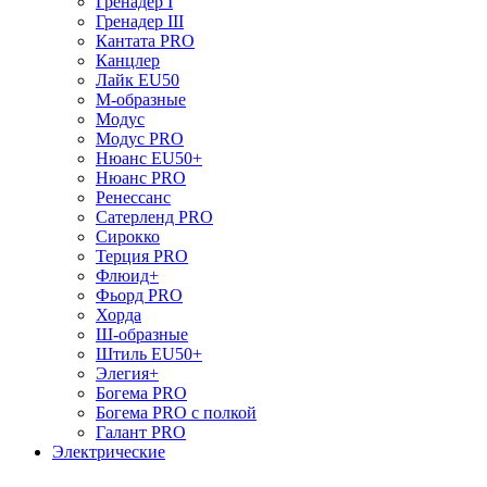
Гренадер I
Гренадер III
Кантата PRO
Канцлер
Лайк EU50
М-образные
Модус
Модус PRO
Нюанс EU50+
Нюанс PRO
Ренессанс
Сатерленд PRO
Сирокко
Терция PRO
Флюид+
Фьорд PRO
Хорда
Ш-образные
Штиль EU50+
Элегия+
Богема PRO
Богема PRO с полкой
Галант PRO
Электрические