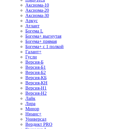
Аксиома-10
Аксиома-20
Аксиома-30
Аркус
Атлант
Богема L
Богема+ выгнутая
Богема+ прямая
Богема+ с 1 полкой
Галант+
Гусли
Версия-Б
Версия-Б1
Версия-Б2
Версия-КБ
Версия-КН
Версия-Н1
Версия-Н2
Лайк
Лира
Минор
Нюанс+
Универсал
Вердикт PRO