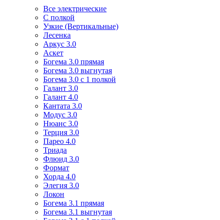
Все электрические
С полкой
Узкие (Вертикальные)
Лесенка
Аркус 3.0
Аскет
Богема 3.0 прямая
Богема 3.0 выгнутая
Богема 3.0 с 1 полкой
Галант 3.0
Галант 4.0
Кантата 3.0
Модус 3.0
Нюанс 3.0
Терция 3.0
Парео 4.0
Триада
Флюид 3.0
Формат
Хорда 4.0
Элегия 3.0
Локон
Богема 3.1 прямая
Богема 3.1 выгнутая