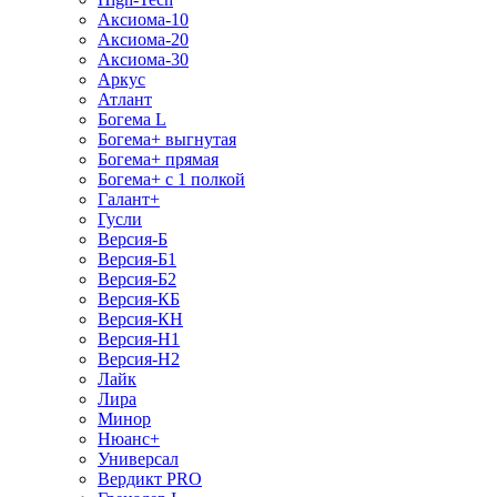
Аксиома-10
Аксиома-20
Аксиома-30
Аркус
Атлант
Богема L
Богема+ выгнутая
Богема+ прямая
Богема+ с 1 полкой
Галант+
Гусли
Версия-Б
Версия-Б1
Версия-Б2
Версия-КБ
Версия-КН
Версия-Н1
Версия-Н2
Лайк
Лира
Минор
Нюанс+
Универсал
Вердикт PRO