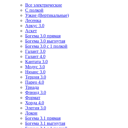
Все электрические
С полкой
Узкие (Вертикальные)
Лесенка
Аркус 3.0
Аскет
Богема 3.0 прямая
Богема 3.0 выгнутая
Богема 3.0 с 1 полкой
Галант 3.0
Галант 4.0
Кантата 3.0
Модус 3.0
Нюанс 3.0
Терция 3.0
Парео 4.0
Триада
Флюид 3.0
Формат
Хорда 4.0
Элегия 3.0
Локон
Богема 3.1 прямая
Богема 3.1 выгнутая