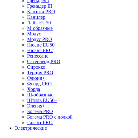
Гренадер I
Гренадер III
Кантата PRO
Канцлер
Лайк EU50
М-образные
Модус
Модус PRO
Нюанс EU50+
Нюанс PRO
Ренессанс
Сатерленд PRO
Сирокко
Терция PRO
Флюид+
Фьорд PRO
Хорда
Ш-образные
Штиль EU50+
Элегия+
Богема PRO
Богема PRO с полкой
Галант PRO
Электрические