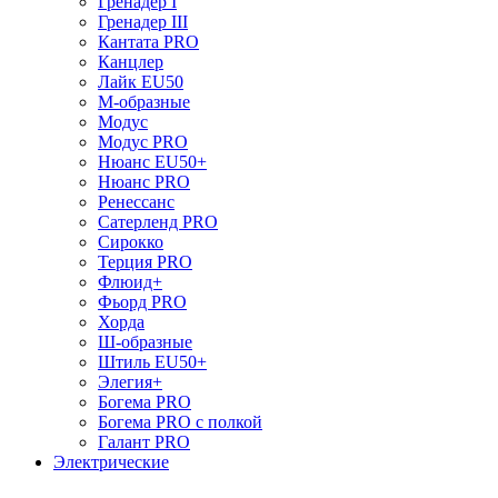
Гренадер I
Гренадер III
Кантата PRO
Канцлер
Лайк EU50
М-образные
Модус
Модус PRO
Нюанс EU50+
Нюанс PRO
Ренессанс
Сатерленд PRO
Сирокко
Терция PRO
Флюид+
Фьорд PRO
Хорда
Ш-образные
Штиль EU50+
Элегия+
Богема PRO
Богема PRO с полкой
Галант PRO
Электрические