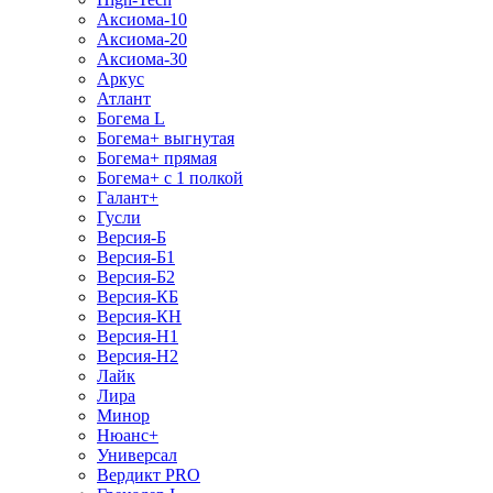
Аксиома-10
Аксиома-20
Аксиома-30
Аркус
Атлант
Богема L
Богема+ выгнутая
Богема+ прямая
Богема+ с 1 полкой
Галант+
Гусли
Версия-Б
Версия-Б1
Версия-Б2
Версия-КБ
Версия-КН
Версия-Н1
Версия-Н2
Лайк
Лира
Минор
Нюанс+
Универсал
Вердикт PRO