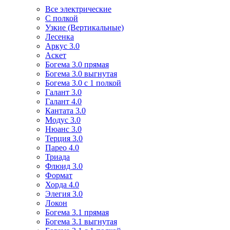
Все электрические
С полкой
Узкие (Вертикальные)
Лесенка
Аркус 3.0
Аскет
Богема 3.0 прямая
Богема 3.0 выгнутая
Богема 3.0 с 1 полкой
Галант 3.0
Галант 4.0
Кантата 3.0
Модус 3.0
Нюанс 3.0
Терция 3.0
Парео 4.0
Триада
Флюид 3.0
Формат
Хорда 4.0
Элегия 3.0
Локон
Богема 3.1 прямая
Богема 3.1 выгнутая