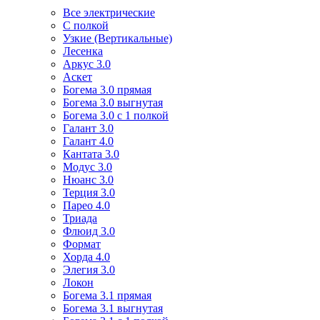
Все электрические
С полкой
Узкие (Вертикальные)
Лесенка
Аркус 3.0
Аскет
Богема 3.0 прямая
Богема 3.0 выгнутая
Богема 3.0 с 1 полкой
Галант 3.0
Галант 4.0
Кантата 3.0
Модус 3.0
Нюанс 3.0
Терция 3.0
Парео 4.0
Триада
Флюид 3.0
Формат
Хорда 4.0
Элегия 3.0
Локон
Богема 3.1 прямая
Богема 3.1 выгнутая