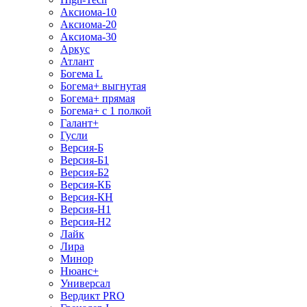
Аксиома-10
Аксиома-20
Аксиома-30
Аркус
Атлант
Богема L
Богема+ выгнутая
Богема+ прямая
Богема+ с 1 полкой
Галант+
Гусли
Версия-Б
Версия-Б1
Версия-Б2
Версия-КБ
Версия-КН
Версия-Н1
Версия-Н2
Лайк
Лира
Минор
Нюанс+
Универсал
Вердикт PRO