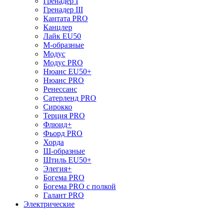
Гренадер I
Гренадер III
Кантата PRO
Канцлер
Лайк EU50
М-образные
Модус
Модус PRO
Нюанс EU50+
Нюанс PRO
Ренессанс
Сатерленд PRO
Сирокко
Терция PRO
Флюид+
Фьорд PRO
Хорда
Ш-образные
Штиль EU50+
Элегия+
Богема PRO
Богема PRO с полкой
Галант PRO
Электрические