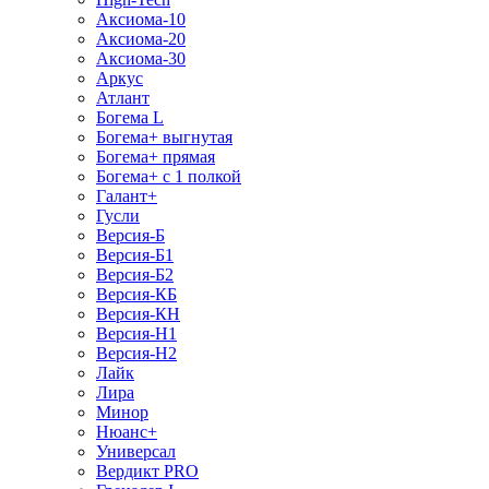
Аксиома-10
Аксиома-20
Аксиома-30
Аркус
Атлант
Богема L
Богема+ выгнутая
Богема+ прямая
Богема+ с 1 полкой
Галант+
Гусли
Версия-Б
Версия-Б1
Версия-Б2
Версия-КБ
Версия-КН
Версия-Н1
Версия-Н2
Лайк
Лира
Минор
Нюанс+
Универсал
Вердикт PRO