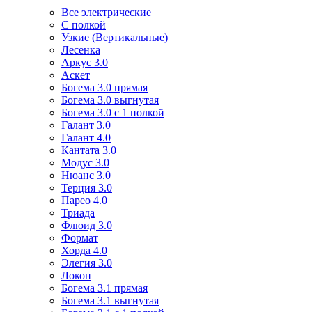
Все электрические
С полкой
Узкие (Вертикальные)
Лесенка
Аркус 3.0
Аскет
Богема 3.0 прямая
Богема 3.0 выгнутая
Богема 3.0 с 1 полкой
Галант 3.0
Галант 4.0
Кантата 3.0
Модус 3.0
Нюанс 3.0
Терция 3.0
Парео 4.0
Триада
Флюид 3.0
Формат
Хорда 4.0
Элегия 3.0
Локон
Богема 3.1 прямая
Богема 3.1 выгнутая