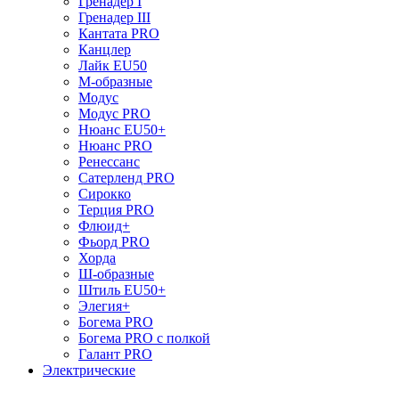
Гренадер I
Гренадер III
Кантата PRO
Канцлер
Лайк EU50
М-образные
Модус
Модус PRO
Нюанс EU50+
Нюанс PRO
Ренессанс
Сатерленд PRO
Сирокко
Терция PRO
Флюид+
Фьорд PRO
Хорда
Ш-образные
Штиль EU50+
Элегия+
Богема PRO
Богема PRO с полкой
Галант PRO
Электрические