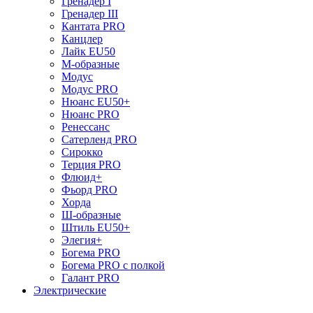
Гренадер I
Гренадер III
Кантата PRO
Канцлер
Лайк EU50
М-образные
Модус
Модус PRO
Нюанс EU50+
Нюанс PRO
Ренессанс
Сатерленд PRO
Сирокко
Терция PRO
Флюид+
Фьорд PRO
Хорда
Ш-образные
Штиль EU50+
Элегия+
Богема PRO
Богема PRO с полкой
Галант PRO
Электрические