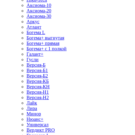
Аксиома-10
Аксиома-20
Аксиома-30
Аркус
Атлант
Богема L
Богема+ выгнутая
Богема+ прямая
Богема+ с 1 полкой
Галант+
Гусли
Версия-Б
Версия-Б1
Версия-Б2
Версия-КБ
Версия-КН
Версия-Н1
Версия-Н2
Лайк
Лира
Минор
Нюанс+
Универсал
Вердикт PRO