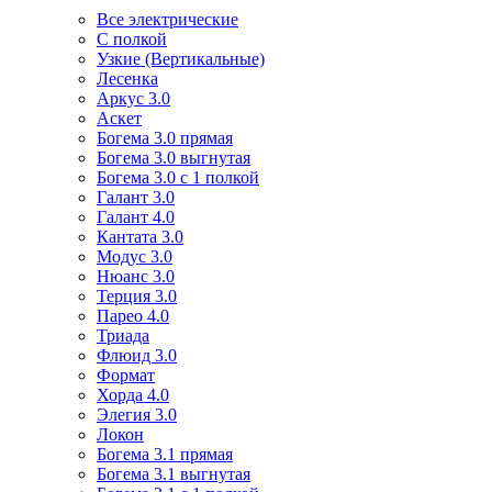
Все электрические
С полкой
Узкие (Вертикальные)
Лесенка
Аркус 3.0
Аскет
Богема 3.0 прямая
Богема 3.0 выгнутая
Богема 3.0 с 1 полкой
Галант 3.0
Галант 4.0
Кантата 3.0
Модус 3.0
Нюанс 3.0
Терция 3.0
Парео 4.0
Триада
Флюид 3.0
Формат
Хорда 4.0
Элегия 3.0
Локон
Богема 3.1 прямая
Богема 3.1 выгнутая