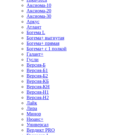
Аксиома-10
Аксиома-20
Аксиома-30
Аркус
Атлант
Богема L
Богема+ выгнутая
Богема+ прямая
Богема+ с 1 полкой
Галант+
Гусли
Версия-Б
Версия-Б1
Версия-Б2
Версия-КБ
Версия-КН
Версия-Н1
Версия-Н2
Лайк
Лира
Минор
Нюанс+
Универсал
Вердикт PRO