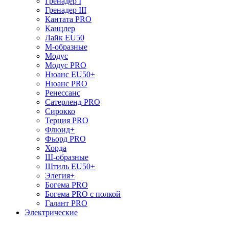
Гренадер I
Гренадер III
Кантата PRO
Канцлер
Лайк EU50
М-образные
Модус
Модус PRO
Нюанс EU50+
Нюанс PRO
Ренессанс
Сатерленд PRO
Сирокко
Терция PRO
Флюид+
Фьорд PRO
Хорда
Ш-образные
Штиль EU50+
Элегия+
Богема PRO
Богема PRO с полкой
Галант PRO
Электрические