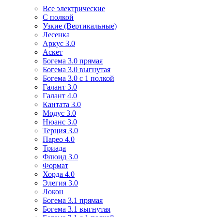
Все электрические
С полкой
Узкие (Вертикальные)
Лесенка
Аркус 3.0
Аскет
Богема 3.0 прямая
Богема 3.0 выгнутая
Богема 3.0 с 1 полкой
Галант 3.0
Галант 4.0
Кантата 3.0
Модус 3.0
Нюанс 3.0
Терция 3.0
Парео 4.0
Триада
Флюид 3.0
Формат
Хорда 4.0
Элегия 3.0
Локон
Богема 3.1 прямая
Богема 3.1 выгнутая