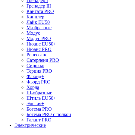
Гренадер I
Гренадер III
Кантата PRO
Канцлер
Лайк EU50
М-образные
Модус
Модус PRO
Нюанс EU50+
Нюанс PRO
Ренессанс
Сатерленд PRO
Сирокко
Терция PRO
Флюид+
Фьорд PRO
Хорда
Ш-образные
Штиль EU50+
Элегия+
Богема PRO
Богема PRO с полкой
Галант PRO
Электрические