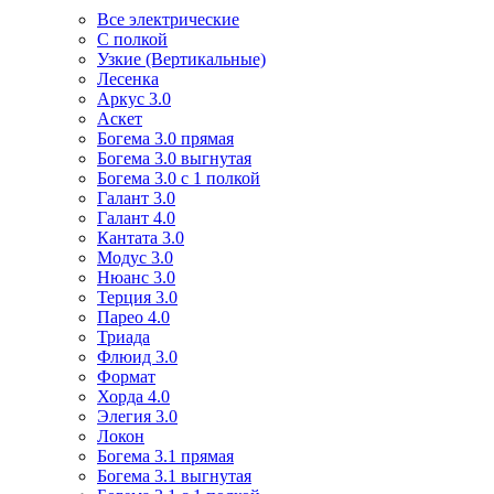
Все электрические
С полкой
Узкие (Вертикальные)
Лесенка
Аркус 3.0
Аскет
Богема 3.0 прямая
Богема 3.0 выгнутая
Богема 3.0 с 1 полкой
Галант 3.0
Галант 4.0
Кантата 3.0
Модус 3.0
Нюанс 3.0
Терция 3.0
Парео 4.0
Триада
Флюид 3.0
Формат
Хорда 4.0
Элегия 3.0
Локон
Богема 3.1 прямая
Богема 3.1 выгнутая