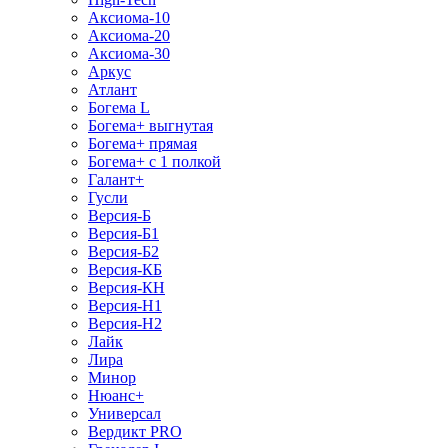
Аксиома-10
Аксиома-20
Аксиома-30
Аркус
Атлант
Богема L
Богема+ выгнутая
Богема+ прямая
Богема+ с 1 полкой
Галант+
Гусли
Версия-Б
Версия-Б1
Версия-Б2
Версия-КБ
Версия-КН
Версия-Н1
Версия-Н2
Лайк
Лира
Минор
Нюанс+
Универсал
Вердикт PRO