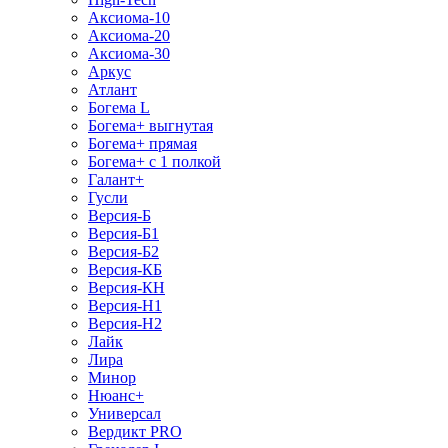
Аксиома-10
Аксиома-20
Аксиома-30
Аркус
Атлант
Богема L
Богема+ выгнутая
Богема+ прямая
Богема+ с 1 полкой
Галант+
Гусли
Версия-Б
Версия-Б1
Версия-Б2
Версия-КБ
Версия-КН
Версия-Н1
Версия-Н2
Лайк
Лира
Минор
Нюанс+
Универсал
Вердикт PRO