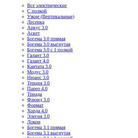
Все электрические
С полкой
Узкие (Вертикальные)
Лесенка
Аркус 3.0
Аскет
Богема 3.0 прямая
Богема 3.0 выгнутая
Богема 3.0 с 1 полкой
Галант 3.0
Галант 4.0
Кантата 3.0
Модус 3.0
Нюанс 3.0
Терция 3.0
Парео 4.0
Триада
Флюид 3.0
Формат
Хорда 4.0
Элегия 3.0
Локон
Богема 3.1 прямая
Богема 3.1 выгнутая