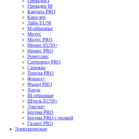
Гренадер I
Гренадер III
Кантата PRO
Канцлер
Лайк EU50
М-образные
Модус
Модус PRO
Нюанс EU50+
Нюанс PRO
Ренессанс
Сатерленд PRO
Сирокко
Терция PRO
Флюид+
Фьорд PRO
Хорда
Ш-образные
Штиль EU50+
Элегия+
Богема PRO
Богема PRO с полкой
Галант PRO
Электрические