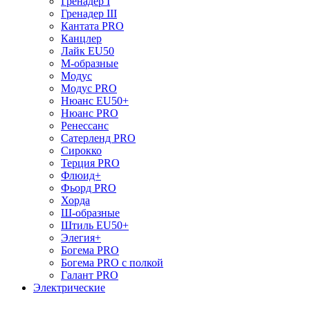
Гренадер I
Гренадер III
Кантата PRO
Канцлер
Лайк EU50
М-образные
Модус
Модус PRO
Нюанс EU50+
Нюанс PRO
Ренессанс
Сатерленд PRO
Сирокко
Терция PRO
Флюид+
Фьорд PRO
Хорда
Ш-образные
Штиль EU50+
Элегия+
Богема PRO
Богема PRO с полкой
Галант PRO
Электрические