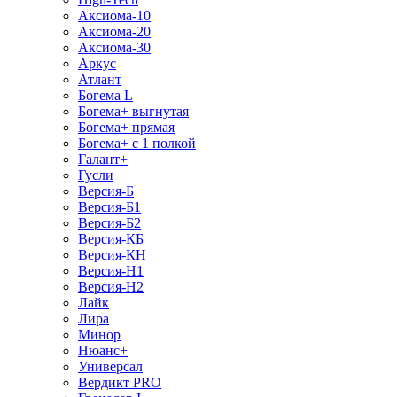
Аксиома-10
Аксиома-20
Аксиома-30
Аркус
Атлант
Богема L
Богема+ выгнутая
Богема+ прямая
Богема+ с 1 полкой
Галант+
Гусли
Версия-Б
Версия-Б1
Версия-Б2
Версия-КБ
Версия-КН
Версия-Н1
Версия-Н2
Лайк
Лира
Минор
Нюанс+
Универсал
Вердикт PRO