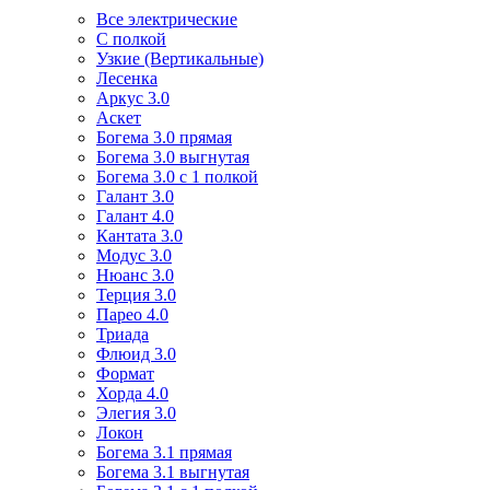
Все электрические
С полкой
Узкие (Вертикальные)
Лесенка
Аркус 3.0
Аскет
Богема 3.0 прямая
Богема 3.0 выгнутая
Богема 3.0 с 1 полкой
Галант 3.0
Галант 4.0
Кантата 3.0
Модус 3.0
Нюанс 3.0
Терция 3.0
Парео 4.0
Триада
Флюид 3.0
Формат
Хорда 4.0
Элегия 3.0
Локон
Богема 3.1 прямая
Богема 3.1 выгнутая