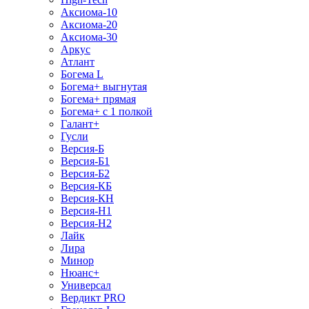
Аксиома-10
Аксиома-20
Аксиома-30
Аркус
Атлант
Богема L
Богема+ выгнутая
Богема+ прямая
Богема+ с 1 полкой
Галант+
Гусли
Версия-Б
Версия-Б1
Версия-Б2
Версия-КБ
Версия-КН
Версия-Н1
Версия-Н2
Лайк
Лира
Минор
Нюанс+
Универсал
Вердикт PRO