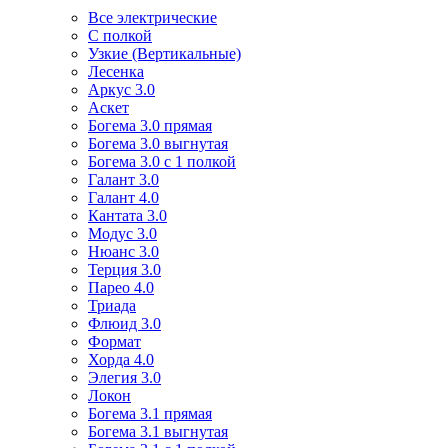
Все электрические
С полкой
Узкие (Вертикальные)
Лесенка
Аркус 3.0
Аскет
Богема 3.0 прямая
Богема 3.0 выгнутая
Богема 3.0 с 1 полкой
Галант 3.0
Галант 4.0
Кантата 3.0
Модус 3.0
Нюанс 3.0
Терция 3.0
Парео 4.0
Триада
Флюид 3.0
Формат
Хорда 4.0
Элегия 3.0
Локон
Богема 3.1 прямая
Богема 3.1 выгнутая