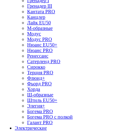
Гренадер I
Гренадер III
Кантата PRO
Канцлер
Лайк EU50
М-образные
Модус
Модус PRO
Нюанс EU50+
Нюанс PRO
Ренессанс
Сатерленд PRO
Сирокко
Терция PRO
Флюид+
Фьорд PRO
Хорда
Ш-образные
Штиль EU50+
Элегия+
Богема PRO
Богема PRO с полкой
Галант PRO
Электрические